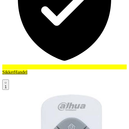
SikkerHandel
1