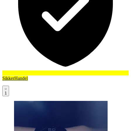
SikkerHandel
1