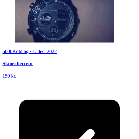
6000
Kolding
·
1. dec. 2022
Skmei herreur
150 kr.