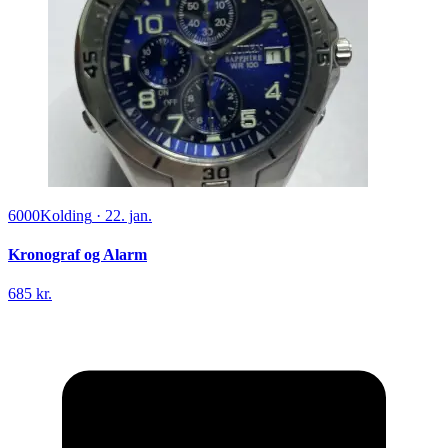
6000
Kolding
·
22. jan.
Kronograf og Alarm
685 kr.