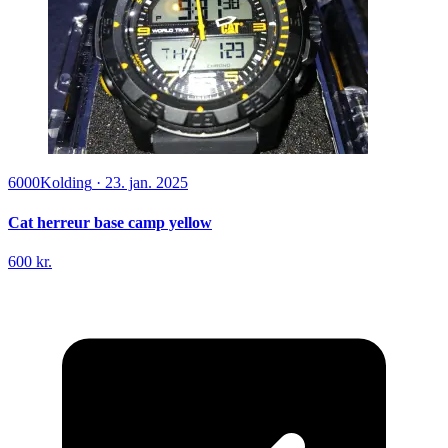
6000
Kolding
·
23. jan. 2025
Cat herreur base camp yellow
600 kr.