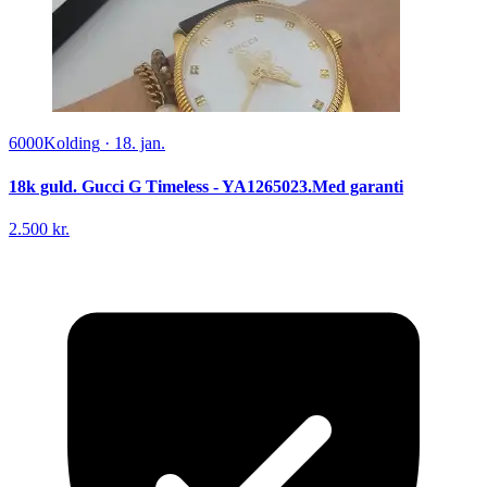
6000
Kolding
·
18. jan.
18k guld. Gucci G Timeless - YA1265023.Med garanti
2.500 kr.