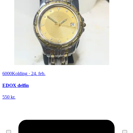
6000
Kolding
·
24. feb.
EDOX delfin
550 kr.