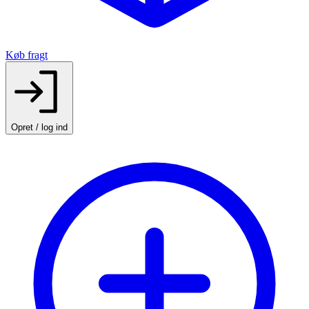
Køb fragt
Opret / log ind