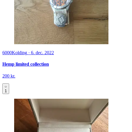
6000
Kolding
·
6. dec. 2022
Hemp limited collection
200 kr.
1