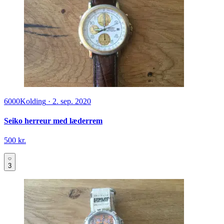
6000
Kolding
·
2. sep. 2020
Seiko herreur med læderrem
500 kr.
3