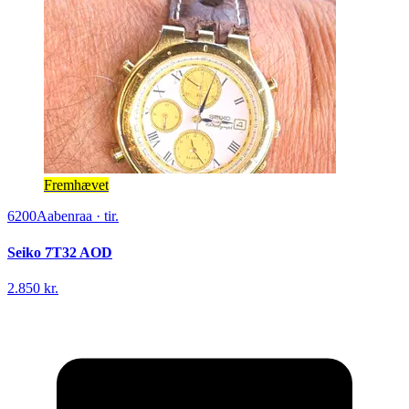
Fremhævet
6200
Aabenraa
·
tir.
Seiko 7T32 AOD
2.850 kr.