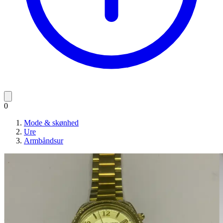
0
Mode & skønhed
Ure
Armbåndsur