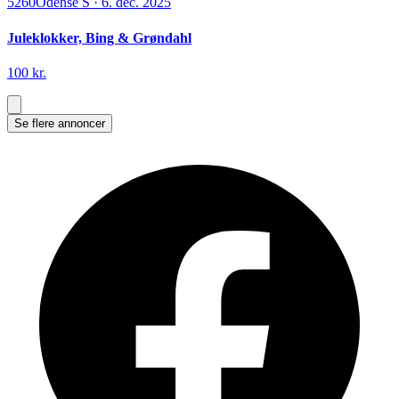
5260
Odense S
·
6. dec. 2025
Juleklokker, Bing & Grøndahl
100 kr.
Se flere annoncer