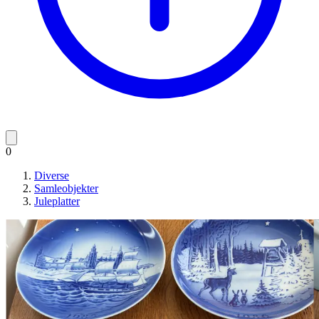
0
Diverse
Samleobjekter
Juleplatter