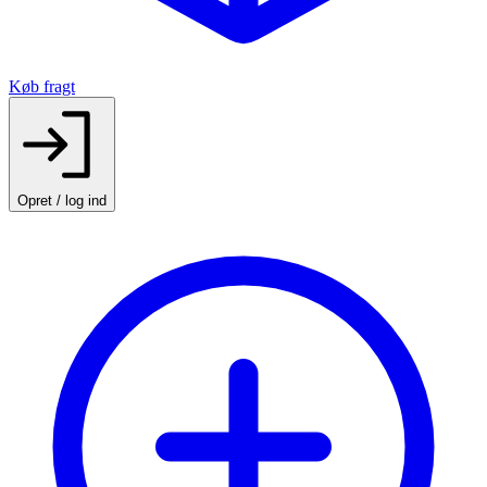
Køb fragt
Opret / log ind