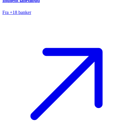
Indhent lånetilbud
Fra +18 banker