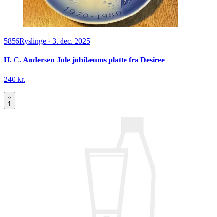
5856
Ryslinge
·
3. dec. 2025
H. C. Andersen Jule jubilæums platte fra Desiree
240 kr.
1