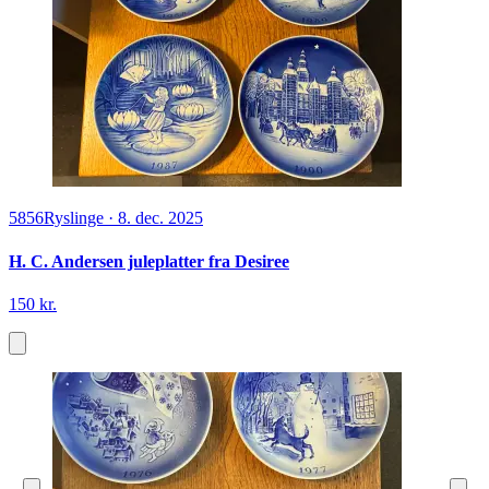
5856
Ryslinge
·
8. dec. 2025
H. C. Andersen juleplatter fra Desiree
150 kr.