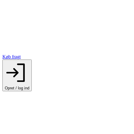
Køb fragt
Opret / log ind