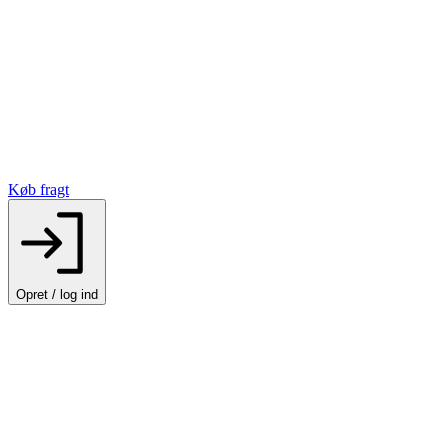
Køb fragt
Opret / log ind