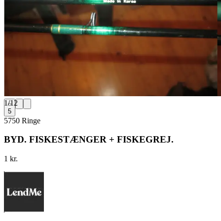
1
/
12
5
5750 Ringe
BYD. FISKESTÆNGER + FISKEGREJ.
1 kr.