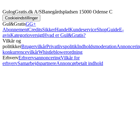
GulogGratis.dk A/S
Banegårdspladsen 1
5000 Odense C
Cookieindstillinger
Gul&Gratis
GG+
Abonnement
Credits
SikkerHandel
Kundeservice
Shop
Guide
E-
avis
Kategorioversigt
Hvad er Gul&Gratis?
Vilkår og
politikker
Brugervilkår
Privatlivspolitik
Indholdsmoderation
Annoncerin
konkurrencevilkår
Whistleblowerordning
Erhverv
Erhvervsannoncering
Vilkår for
erhverv
Samarbejdspartnere
Annoncørbetalt indhold