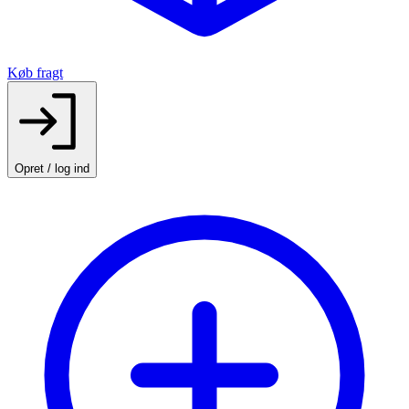
Køb fragt
Opret / log ind