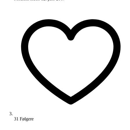
31
Følger
e