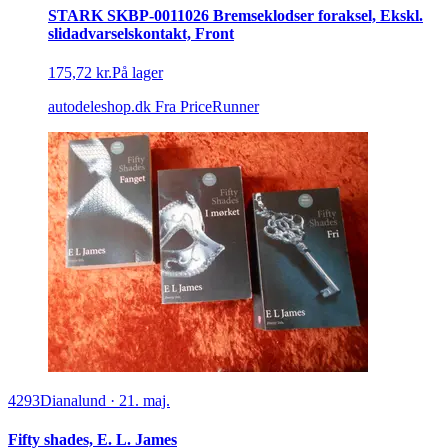
STARK SKBP-0011026 Bremseklodser foraksel, Ekskl.
slidadvarselskontakt, Front
175,72 kr.
På lager
autodeleshop.dk
Fra PriceRunner
4293
Dianalund
·
21. maj.
Fifty shades, E. L. James