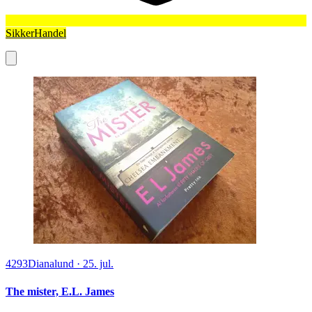
SikkerHandel
4293
Dianalund
·
25. jul.
The mister, E.L. James