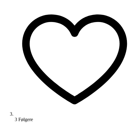
3
Følger
e