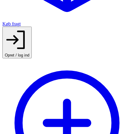
Køb fragt
Opret / log ind