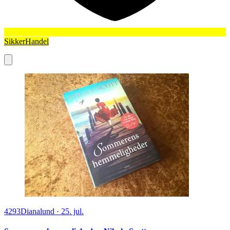
SikkerHandel
4293
Dianalund
·
25. jul.