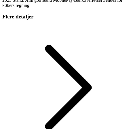
2023 Stand: Alm god stand MobilePay/Bankoverførsel Sendes for
købers regning
Flere detaljer