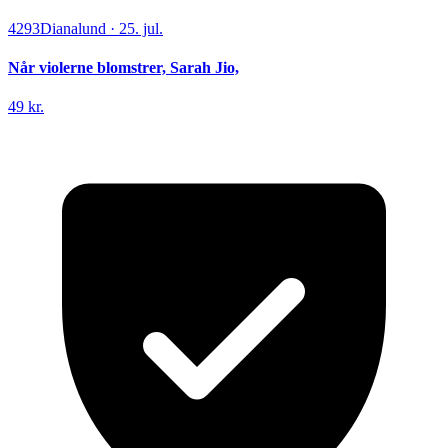
4293
Dianalund
·
25. jul.
Når violerne blomstrer, Sarah Jio,
49 kr.