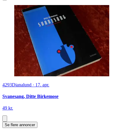
4293
Dianalund
·
17. apr.
Svanesang, Ditte Birkemose
49 kr.
Se flere annoncer