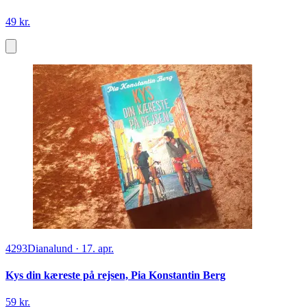
49 kr.
4293
Dianalund
·
17. apr.
Kys din kæreste på rejsen, Pia Konstantin Berg
59 kr.