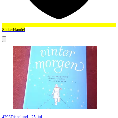
SikkerHandel
4293
Dianalund
·
25. jul.