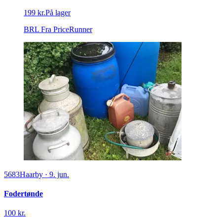
199 kr.
På lager
BRL
Fra PriceRunner
5683
Haarby
·
9. jun.
Fodertønde
100 kr.