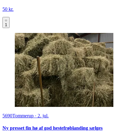
50 kr.
1
5690
Tommerup
·
2. jul.
Ny presset fin hø af god hestefrøblanding sælges