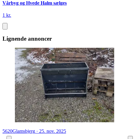
Vårbyg og Hvede Halm sælges
1 kr.
Lignende annoncer
5620
Glamsbjerg
·
25. nov. 2025