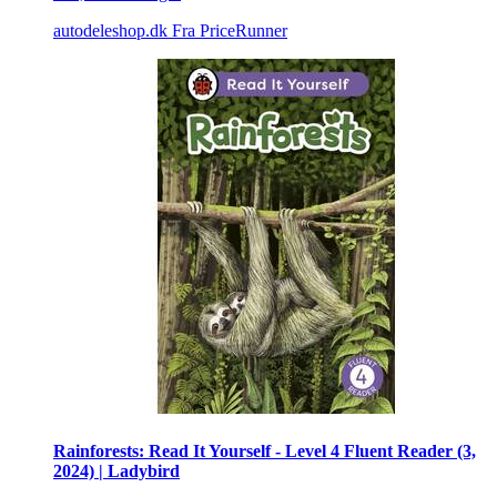
autodeleshop.dk
Fra PriceRunner
Rainforests: Read It Yourself - Level 4 Fluent Reader (3,
2024) | Ladybird