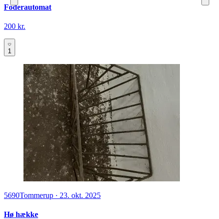
Foderautomat
200 kr.
1
5690
Tommerup
·
23. okt. 2025
Hø hække