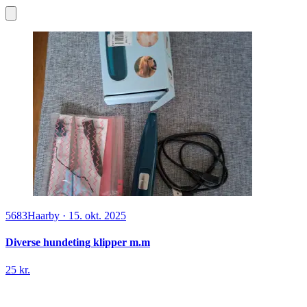
5683
Haarby
·
15. okt. 2025
Diverse hundeting klipper m.m
25 kr.