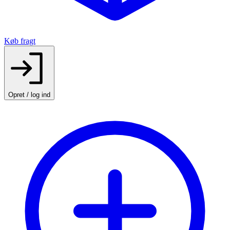
Køb fragt
Opret / log ind