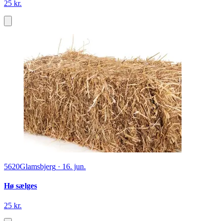
25 kr.
5620
Glamsbjerg
·
16. jun.
Hø sælges
25 kr.