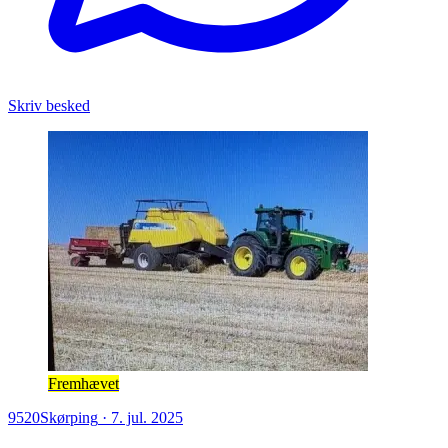
Skriv besked
Fremhævet
9520
Skørping
·
7. jul. 2025