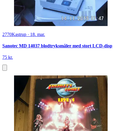
2770
Kastrup
·
18. mar.
Sanotec MD 14037 blodtryksmåler med stort LCD-disp
75 kr.