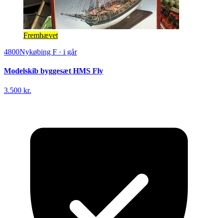
Fremhævet
4800
Nykøbing F
·
i går
Modelskib byggesæt HMS Fly
3.500 kr.