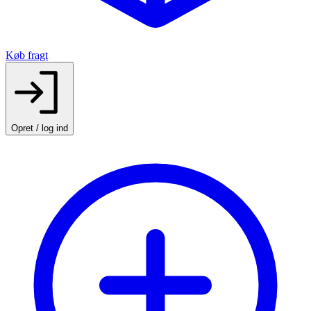
Køb fragt
Opret / log ind