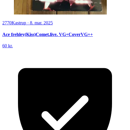
2770
Kastrup
·
8. mar. 2025
Ace frehley(Kiss)Comet.live. VG+CoverVG++
60 kr.