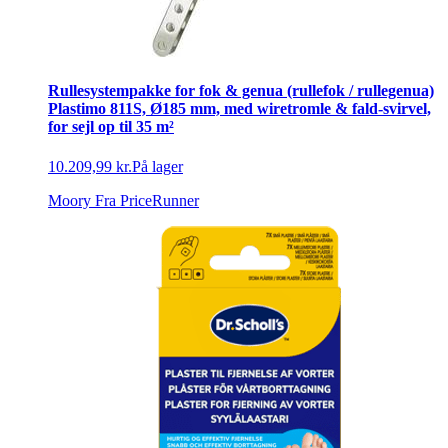
Rullesystempakke for fok & genua (rullefok / rullegenua)
Plastimo 811S, Ø185 mm, med wiretromle & fald-svirvel,
for sejl op til 35 m²
10.209,99 kr.
På lager
Moory
Fra PriceRunner