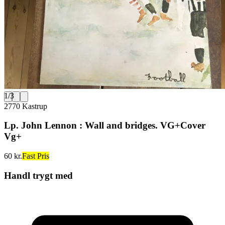
1
/
3
2770 Kastrup
Lp. John Lennon : Wall and bridges. VG+Cover
Vg+
60 kr.
Fast Pris
Handl trygt med