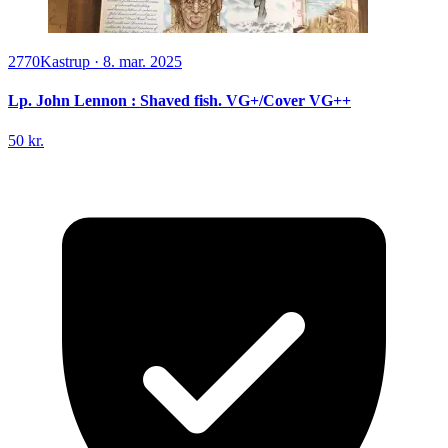
2770
Kastrup
·
8. mar. 2025
Lp. John Lennon : Shaved fish. VG+/Cover VG++
50 kr.