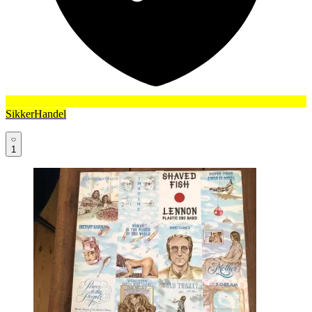
SikkerHandel
1