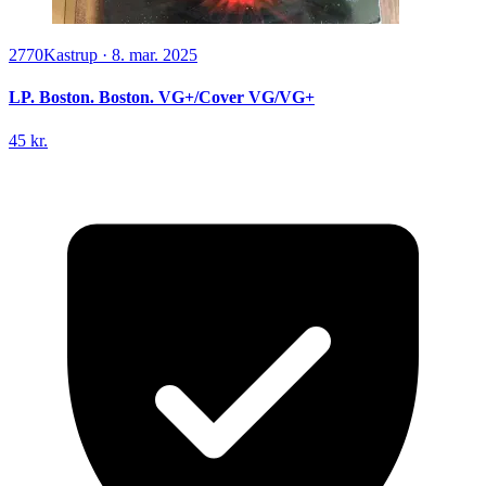
2770
Kastrup
·
8. mar. 2025
LP. Boston. Boston. VG+/Cover VG/VG+
45 kr.