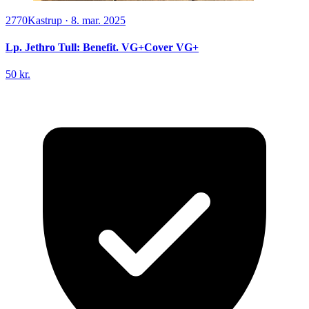
2770
Kastrup
·
8. mar. 2025
Lp. Jethro Tull: Benefit. VG+Cover VG+
50 kr.