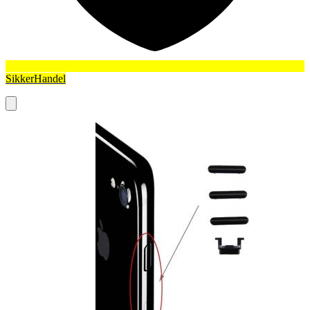
SikkerHandel