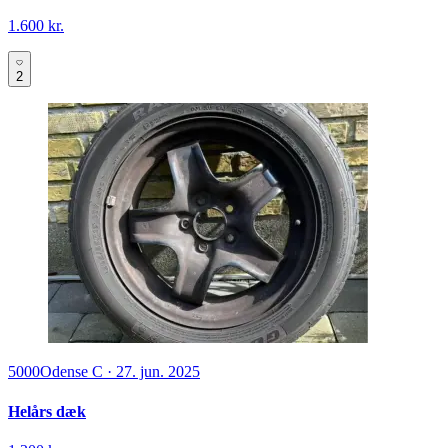
1.600 kr.
2
5000
Odense C
·
27. jun. 2025
Helårs dæk