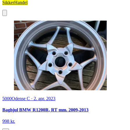
SikkerHandel
5000
Odense C
·
2. apr. 2023
Baghjul BMW R1200R, RT mm. 2009-2013
998 kr.