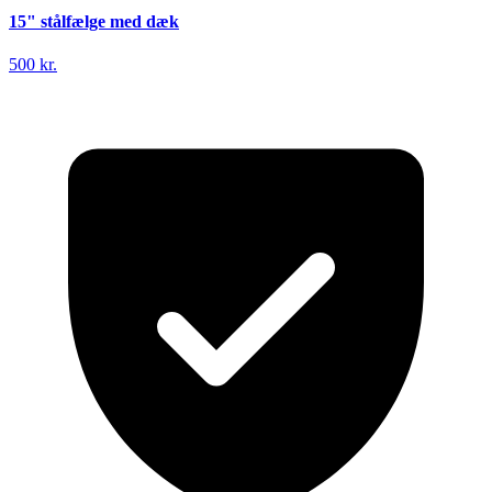
15" stålfælge med dæk
500 kr.