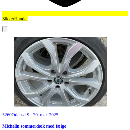
SikkerHandel
5260
Odense S
·
29. mar. 2025
Michelin sommerdæk med fælge