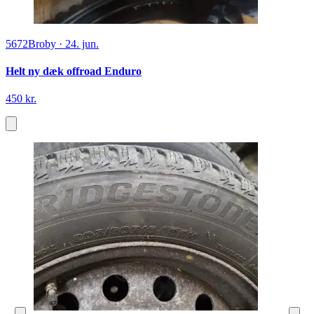
5672
Broby
·
24. jun.
Helt ny dæk offroad Enduro
450 kr.