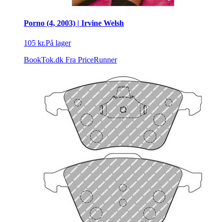
Porno (4, 2003) | Irvine Welsh
105 kr.
På lager
BookTok.dk
Fra PriceRunner