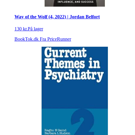
Way of the Wolf (4, 2022) | Jordan Belfort
130 kr.
På lager
BookTok.dk
Fra PriceRunner