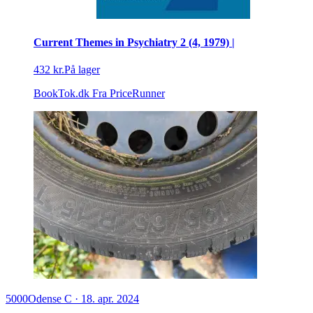
Current Themes in Psychiatry 2 (4, 1979) |
432 kr.
På lager
BookTok.dk
Fra PriceRunner
5000
Odense C
·
18. apr. 2024