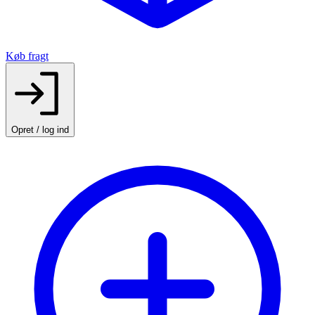
Køb fragt
Opret / log ind