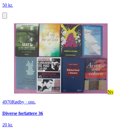
50 kr.
Ny
4970
Rødby
·
ons.
Diverse forfattere 36
20 kr.