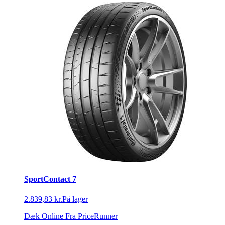
SportContact 7
2.839,83 kr.
På lager
Dæk Online
Fra PriceRunner