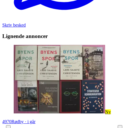
Skriv besked
Lignende annoncer
Ny
4970
Rødby
·
i går