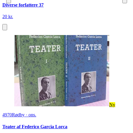
Diverse forfattere 37
20 kr.
Ny
4970
Rødby
·
ons.
Teater af Federico Garcia Lorca