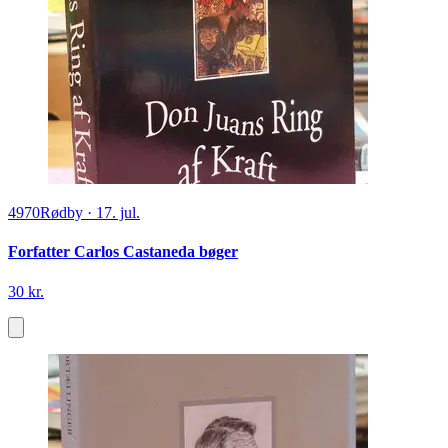
4970
Rødby
·
17. jul.
Forfatter Carlos Castaneda bøger
30 kr.