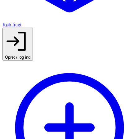
Køb fragt
Opret / log ind