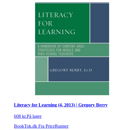
Literacy for Learning (4, 2013) | Gregory Berry
608 kr.
På lager
BookTok.dk
Fra PriceRunner