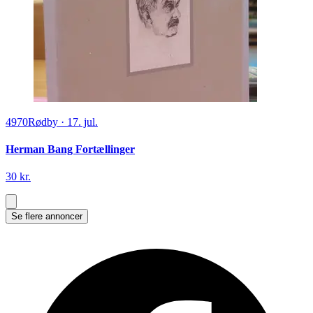
4970
Rødby
·
17. jul.
Herman Bang Fortællinger
30 kr.
Se flere annoncer