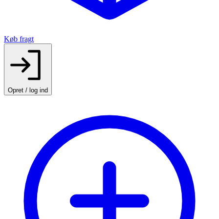
Køb fragt
Opret / log ind