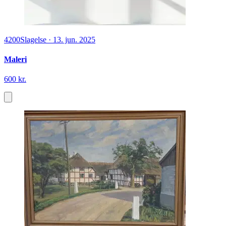
4200
Slagelse
·
13. jun. 2025
Maleri
600 kr.