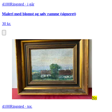
4100
Ringsted
·
i går
Maleri med blomst og sølv ramme (signeret)
30 kr.
Ny
4100
Ringsted
·
tor.