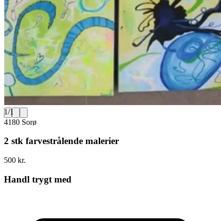
1
/
1
4180 Sorø
2 stk farvestrålende malerier
500 kr.
Handl trygt med