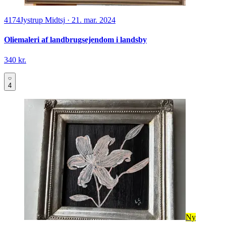
4174
Jystrup Midtsj
·
21. mar. 2024
Oliemaleri af landbrugsejendom i landsby
340 kr.
4
Ny