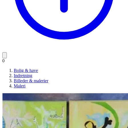
0
Bolig & have
Indretning
Billeder & malerier
Maleri