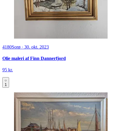
4180
Sorø
·
30. okt. 2023
Olie maleri af Finn Dannerfjord
95 kr.
1