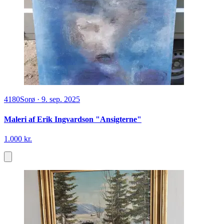
4180
Sorø
·
9. sep. 2025
Maleri af Erik Ingvardson "Ansigterne"
1.000 kr.