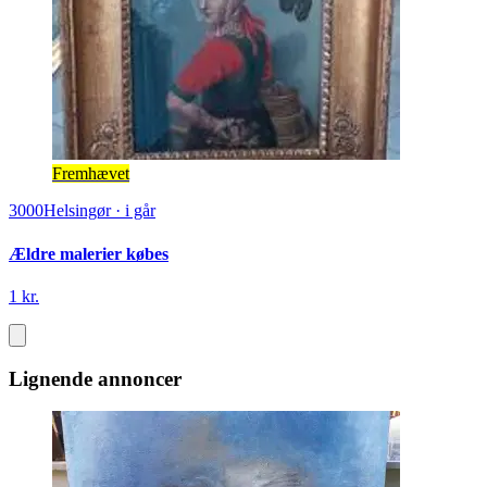
Fremhævet
3000
Helsingør
·
i går
Ældre malerier købes
1 kr.
Lignende annoncer