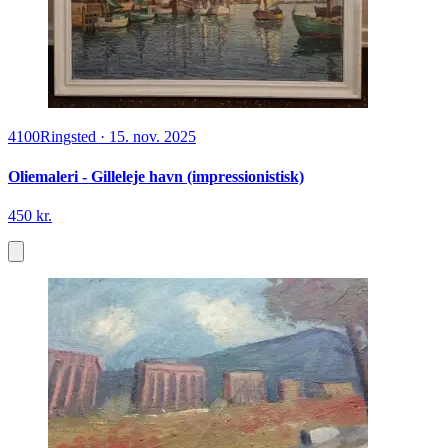
4100
Ringsted
·
15. nov. 2025
Oliemaleri - Gilleleje havn (impressionistisk)
450 kr.