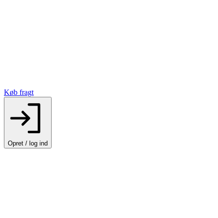
Køb fragt
Opret / log ind