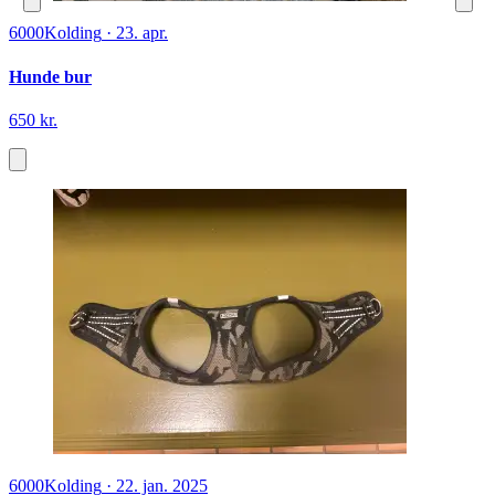
6000
Kolding
·
23. apr.
Hunde bur
650 kr.
6000
Kolding
·
22. jan. 2025