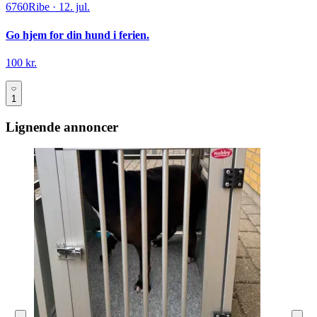
6760
Ribe
·
12. jul.
Go hjem for din hund i ferien.
100 kr.
1
Lignende annoncer