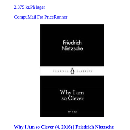
2.375 kr.
På lager
CompuMail
Fra PriceRunner
Why I Am so Clever (4, 2016) | Friedrich Nietzsche