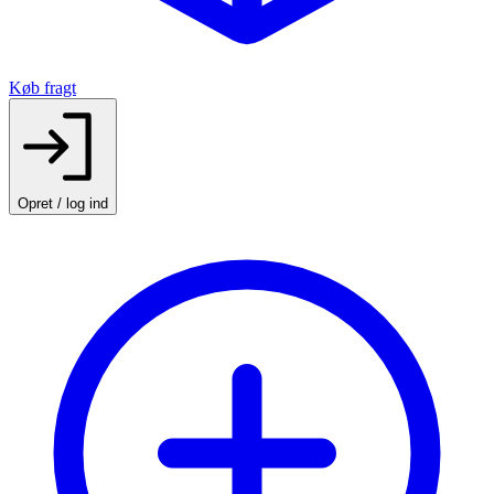
Køb fragt
Opret / log ind