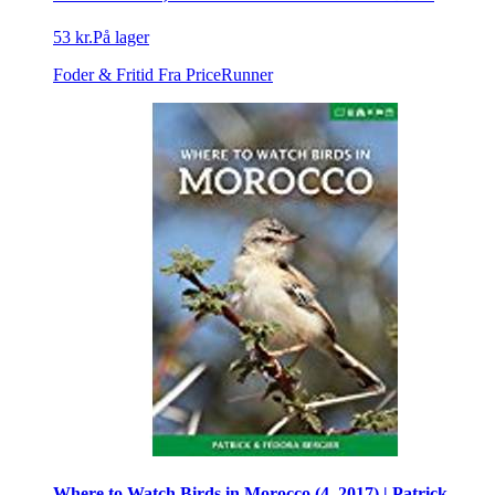
53 kr.
På lager
Foder & Fritid
Fra PriceRunner
Where to Watch Birds in Morocco (4, 2017) | Patrick