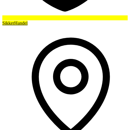
SikkerHandel