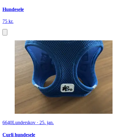
Hundesele
75 kr.
6640
Lunderskov
·
25. jan.
Curli hundesele