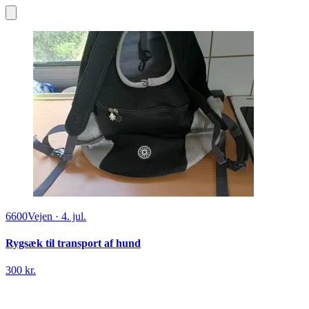
6600
Vejen
·
4. jul.
Rygsæk til transport af hund
300 kr.