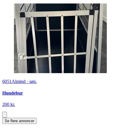
6051
Almind
·
søn.
Hundebur
200 kr.
Se flere annoncer