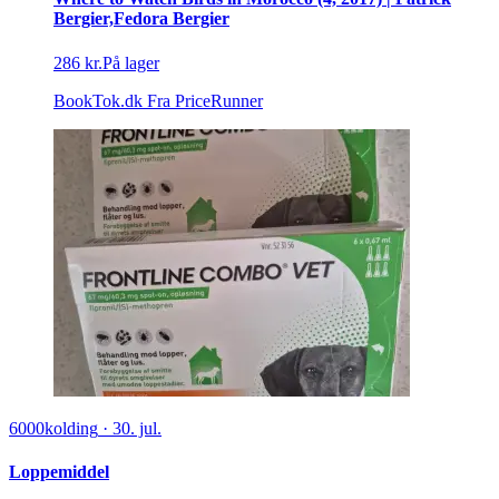
Bergier,Fedora Bergier
286 kr.
På lager
BookTok.dk
Fra PriceRunner
6000
kolding
·
30. jul.
Loppemiddel