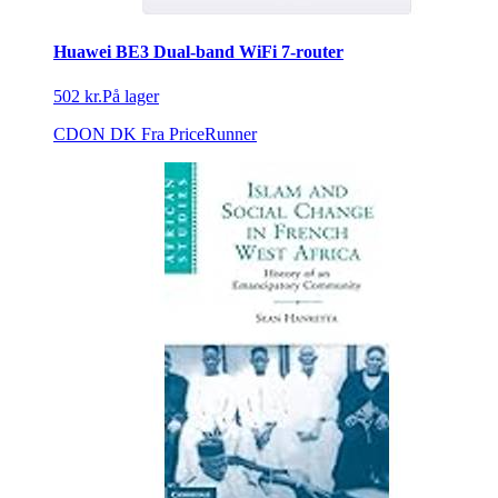
Huawei BE3 Dual-band WiFi 7-router
502 kr.
På lager
CDON DK
Fra PriceRunner