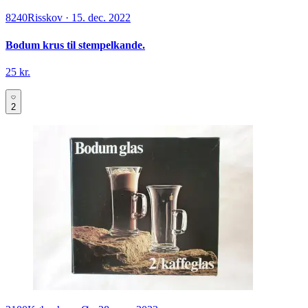
8240
Risskov
·
15. dec. 2022
Bodum krus til stempelkande.
25 kr.
2