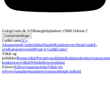
GulogGratis.dk A/S
Banegårdspladsen 1
5000 Odense C
Cookieindstillinger
Gul&Gratis
GG+
Abonnement
Credits
SikkerHandel
Kundeservice
Shop
Guide
E-
avis
Kategorioversigt
Hvad er Gul&Gratis?
Vilkår og
politikker
Brugervilkår
Privatlivspolitik
Indholdsmoderation
Annoncerin
konkurrencevilkår
Whistleblowerordning
Erhverv
Erhvervsannoncering
Vilkår for
erhverv
Samarbejdspartnere
Annoncørbetalt indhold