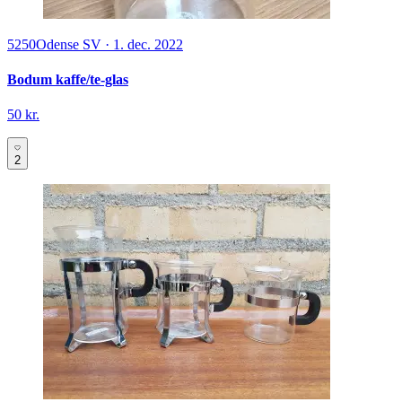
5250
Odense SV
·
1. dec. 2022
Bodum kaffe/te-glas
50 kr.
2