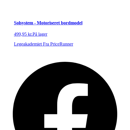
Solsystem - Motoriseret bordmodel
499,95 kr.
På lager
Legeakademiet
Fra PriceRunner