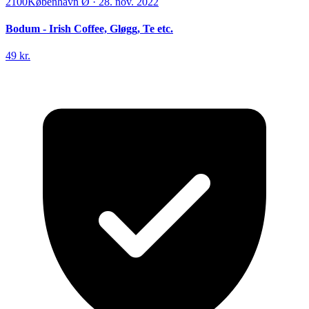
2100
København Ø
·
28. nov. 2022
Bodum - Irish Coffee, Gløgg, Te etc.
49 kr.