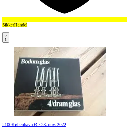
SikkerHandel
1
2100
København Ø
·
28. nov. 2022