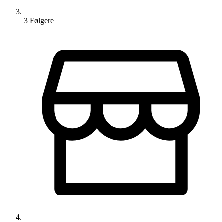
3
Følger
e