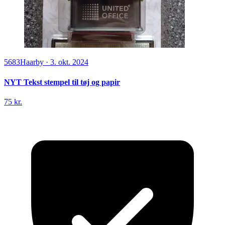
5683
Haarby
·
3. okt. 2024
NYT Tekst stempel til tøj og papir
75 kr.