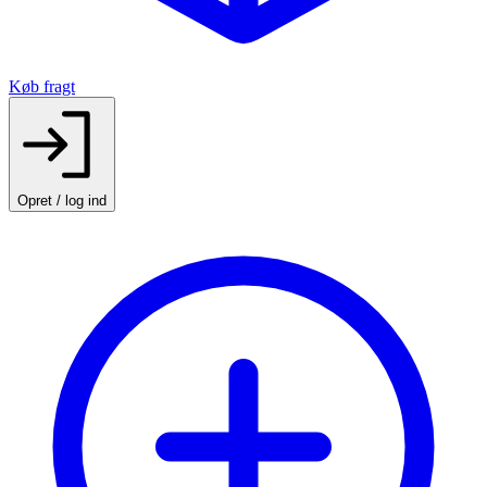
Køb fragt
Opret / log ind