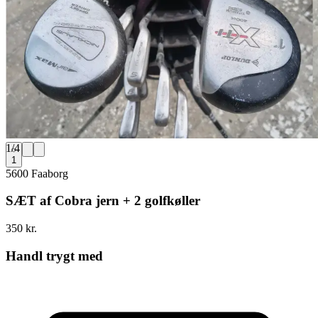
1
/
4
1
5600 Faaborg
SÆT af Cobra jern + 2 golfkøller
350 kr.
Handl trygt med