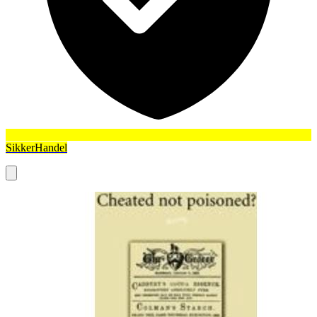
SikkerHandel