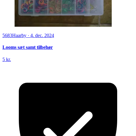
5683
Haarby
·
4. dec. 2024
Looms sæt samt tilbehør
5 kr.