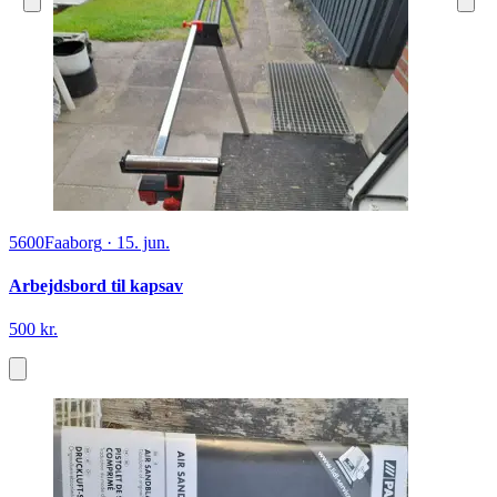
5600
Faaborg
·
15. jun.
Arbejdsbord til kapsav
500 kr.