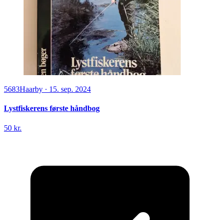
5683
Haarby
·
15. sep. 2024
Lystfiskerens første håndbog
50 kr.