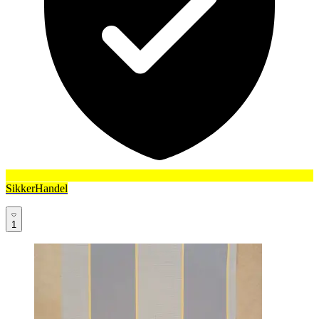
SikkerHandel
1