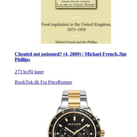
Cheated not poisoned? (4, 2009) | Michael French,Jim
Phillips
273 kr.
På lager
BookTok.dk
Fra PriceRunner