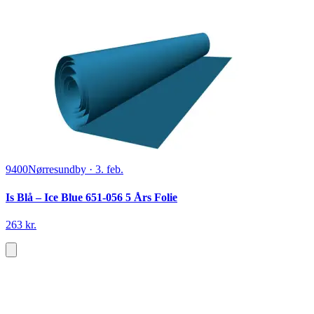
9400
Nørresundby
·
3. feb.
Is Blå – Ice Blue 651-056 5 Års Folie
263 kr.