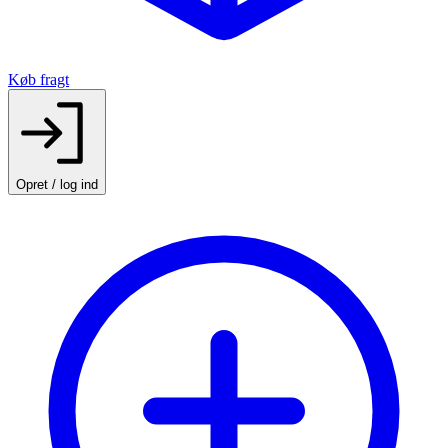
Køb fragt
Opret / log ind