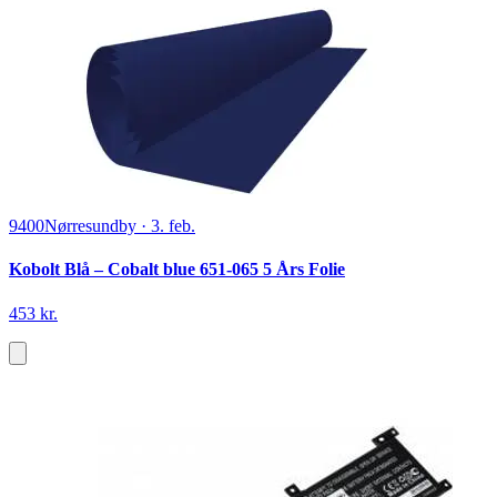
9400
Nørresundby
·
3. feb.
Kobolt Blå – Cobalt blue 651-065 5 Års Folie
453 kr.