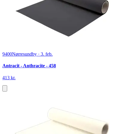
9400
Nørresundby
·
3. feb.
Antracit - Anthracite - 458
413 kr.