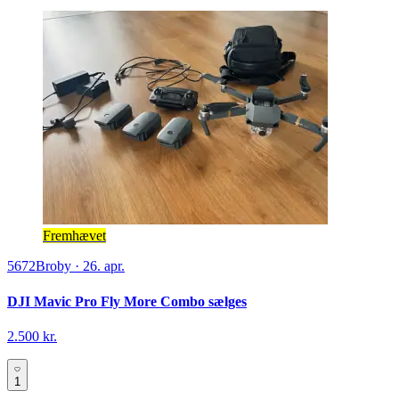
Fremhævet
5672
Broby
·
26. apr.
DJI Mavic Pro Fly More Combo sælges
2.500 kr.
1