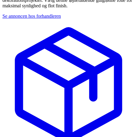
dekorationsprojekter. Vælg denne iøjnefaldende gulgrønne folie for
maksimal synlighed og flot finish.
Se annoncen hos forhandleren