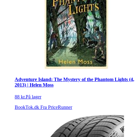
Adventure Island: The Mystery of the Phantom Lights (4,
2013) | Helen Moss
88 kr.
På lager
BookTok.dk
Fra PriceRunner