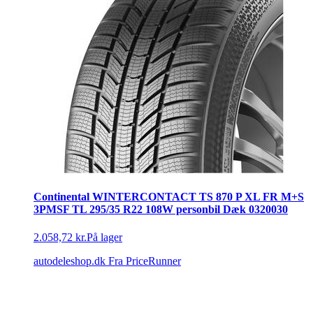
Continental WINTERCONTACT TS 870 P XL FR M+S
3PMSF TL 295/35 R22 108W personbil Dæk 0320030
2.058,72 kr.
På lager
autodeleshop.dk
Fra PriceRunner