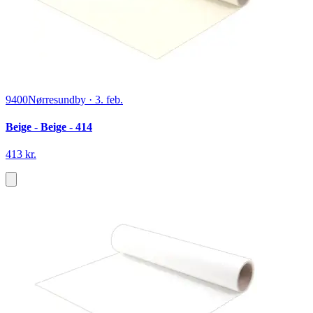
9400
Nørresundby
·
3. feb.
Beige - Beige - 414
413 kr.