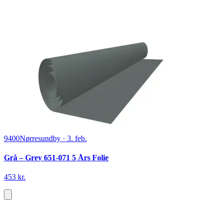
9400
Nørresundby
·
3. feb.
Grå – Grey 651-071 5 Års Folie
453 kr.