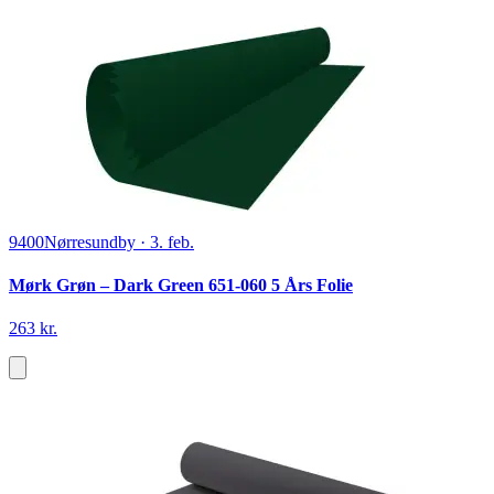
9400
Nørresundby
·
3. feb.
Mørk Grøn – Dark Green 651-060 5 Års Folie
263 kr.