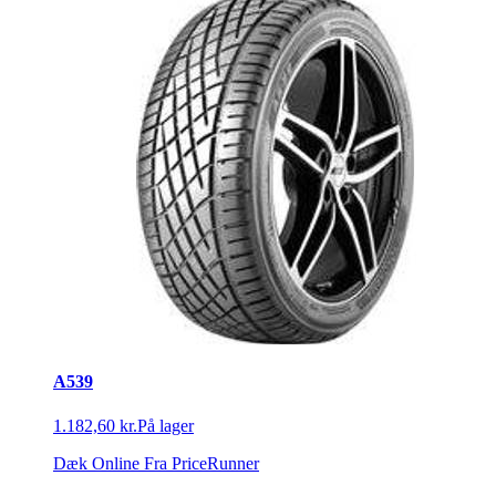
A539
1.182,60 kr.
På lager
Dæk Online
Fra PriceRunner