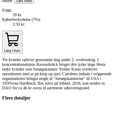
online.
Læs mere
Fragt:
39 kr.
Køberbeskyttelse (
7
%
):
3,50 kr.
Læg i kurv
Tre kvinder oplever grusomme ting under 2. verdenskrig. I
koncentrationslejren Ravensbrück bruger den tyske læge Herta
raske kvinder som forsøgskaniner. Polske Kasia overlever
operationen med ar på krop og sjæl. Carolines indsats i velgørende
organisationer bringer nogle af "forsøgskaninerne" til USA i
1950'erne Hardback, flot, navn på friblad, 2018, kan sendes m
DAO for ca 46 kr oveni til nærmeste udleveringssted
Flere detaljer