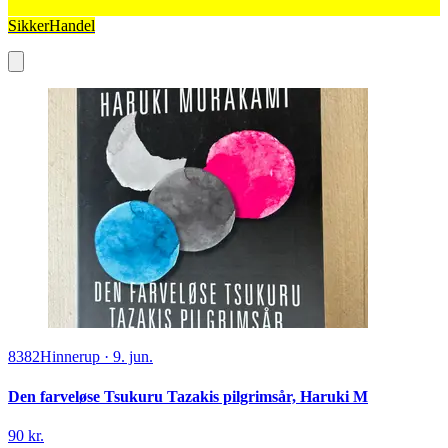
SikkerHandel
8382
Hinnerup
·
9. jun.
Den farveløse Tsukuru Tazakis pilgrimsår, Haruki M
90 kr.