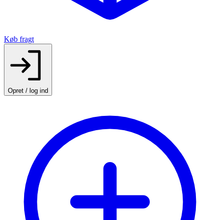
Køb fragt
Opret / log ind