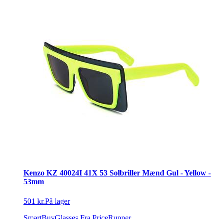
Kenzo KZ 40024I 41X 53 Solbriller Mænd Gul - Yellow -
53mm
501 kr.
På lager
SmartBuyGlasses
Fra PriceRunner