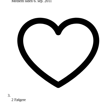
Medlem siden
6. sep. 2011
2
Følger
e