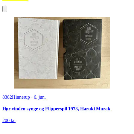
8382
Hinnerup
·
6. jun.
Hør vinden synge og Flipperspil 1973, Haruki Murak
200 kr.