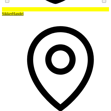
SikkerHandel