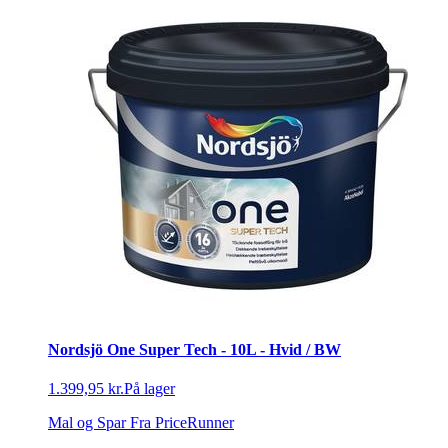
Nordsjö One Super Tech - 10L - Hvid / BW
1.399,95 kr.
På lager
Mal og Spar
Fra PriceRunner