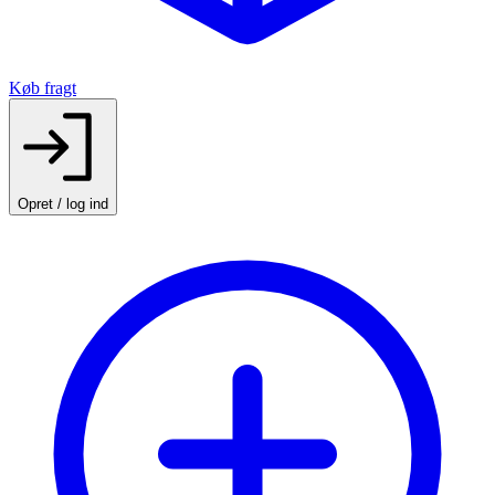
Køb fragt
Opret / log ind