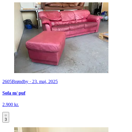
2605
Brøndby
·
23. maj. 2025
Sofa m/ puf
2.900 kr.
3