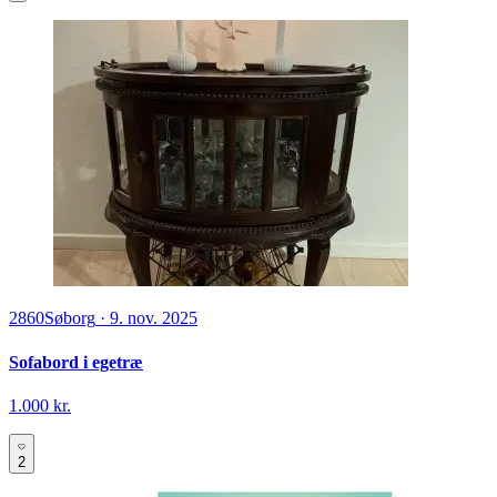
2860
Søborg
·
9. nov. 2025
Sofabord i egetræ
1.000 kr.
2