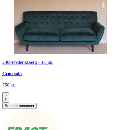
2000
Frederiksberg
·
31. jul.
Grøn sofa
750 kr.
1
Se flere annoncer