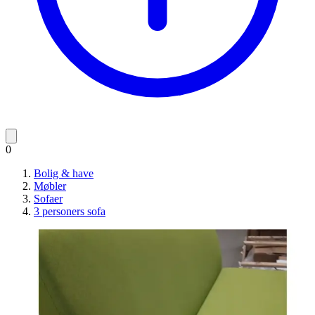
0
Bolig & have
Møbler
Sofaer
3 personers sofa