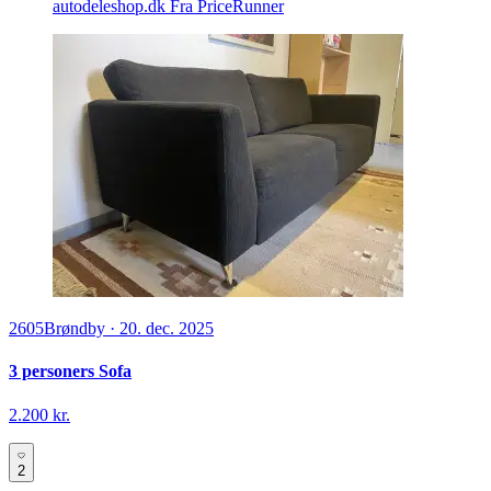
autodeleshop.dk
Fra PriceRunner
2605
Brøndby
·
20. dec. 2025
3 personers Sofa
2.200 kr.
2