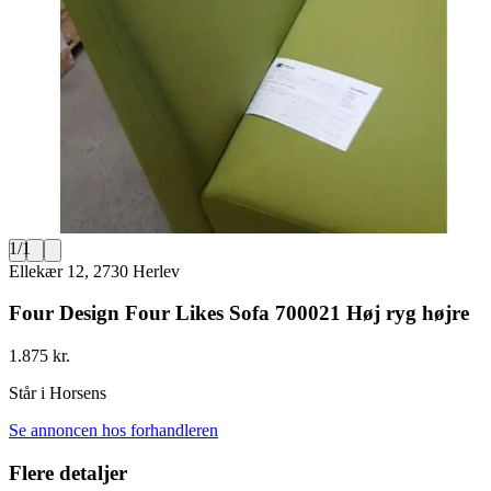
1
/
1
Ellekær 12, 2730 Herlev
Four Design Four Likes Sofa 700021 Høj ryg højre
1.875 kr.
Står i Horsens
Se annoncen hos forhandleren
Flere detaljer