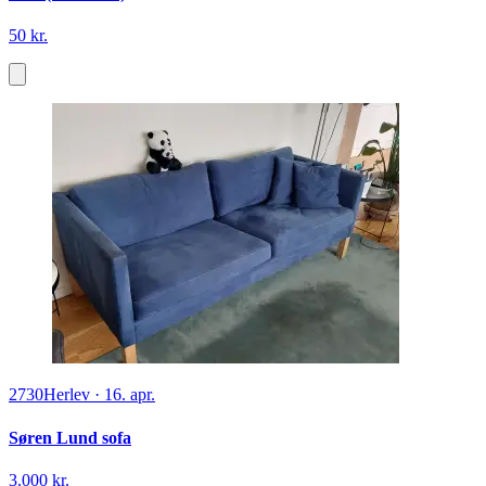
50 kr.
2730
Herlev
·
16. apr.
Søren Lund sofa
3.000 kr.