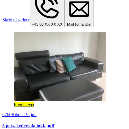
Skriv til sælger
+45 88 XX XX XX
Mail forhandler
Fremhævet
6760
Ribe
·
19. jul.
3 pers. lædersofa inkl. puff