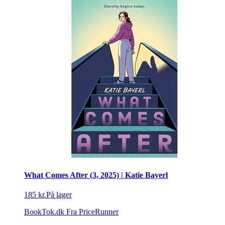
What Comes After (3, 2025) | Katie Bayerl
185 kr.
På lager
BookTok.dk
Fra PriceRunner