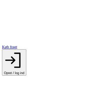
Køb fragt
Opret / log ind