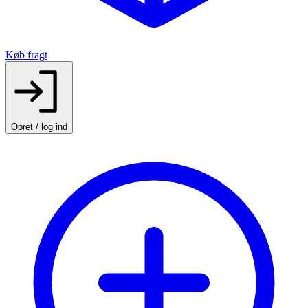
Køb fragt
Opret / log ind