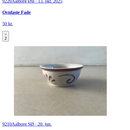
9220
Aalborg Øst
·
13. okt. 2025
Ovnfaste Fade
50 kr.
2
9210
Aalborg SØ
·
20. jun.