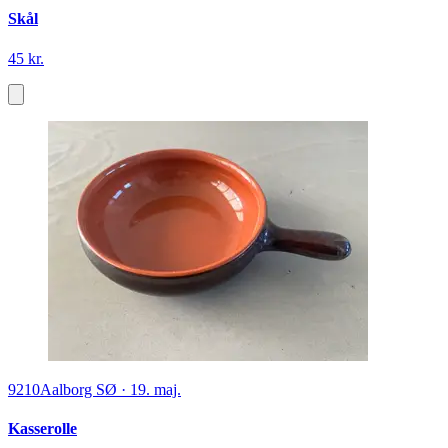
Skål
45 kr.
9210
Aalborg SØ
·
19. maj.
Kasserolle