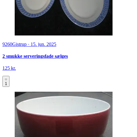
9260
Gistrup
·
15. jun. 2025
2 smukke serveringsfade sælges
125 kr.
1