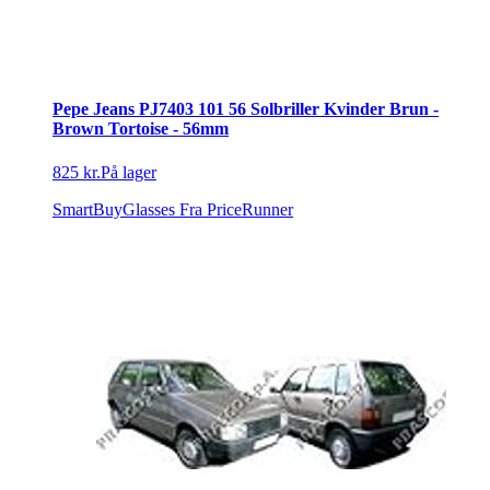
Pepe Jeans PJ7403 101 56 Solbriller Kvinder Brun -
Brown Tortoise - 56mm
825 kr.
På lager
SmartBuyGlasses
Fra PriceRunner