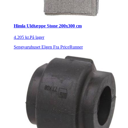
Himla Uldtæppe Stone 200x300 cm
4.205 kr.
På lager
Sengvaruhuset Elgen
Fra PriceRunner