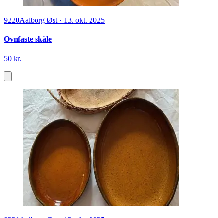
9220
Aalborg Øst
·
13. okt. 2025
Ovnfaste skåle
50 kr.