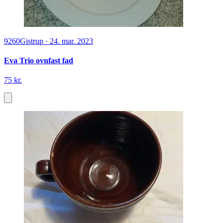
9260
Gistrup
·
24. mar. 2023
Eva Trio ovnfast fad
75 kr.