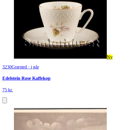
Ny
3230
Græsted
·
i går
Edelstein Rose Kaffekop
75 kr.