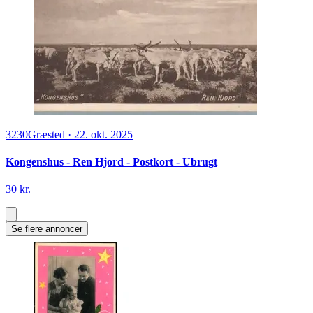
3230
Græsted
·
22. okt. 2025
Kongenshus - Ren Hjord - Postkort - Ubrugt
30 kr.
Se flere annoncer