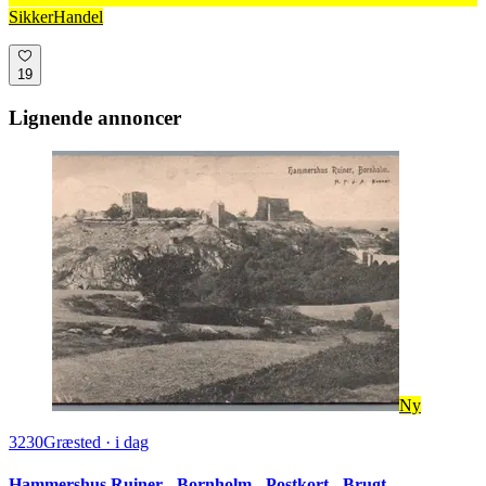
SikkerHandel
19
Lignende annoncer
Ny
3230
Græsted
·
i dag
Hammershus Ruiner - Bornholm - Postkort - Brugt