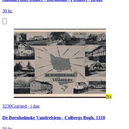
30 kr.
Ny
3230
Græsted
·
i dag
De Bornholmske Vandrehjem - Colbergs Bogh. 1310
50 kr.