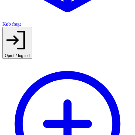
Køb fragt
Opret / log ind