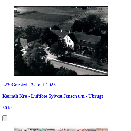
3230
Græsted
·
22. okt. 2025
Korinth Kro - Luftfoto Sylvest Jensen u/n - Ubrugt
50 kr.