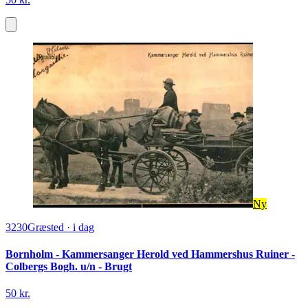
Ny
3230
Græsted
·
i dag
Bornholm - Kammersanger Herold ved Hammershus Ruiner -
Colbergs Bogh. u/n - Brugt
50 kr.