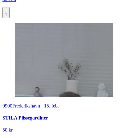
1
9900
Frederikshavn
·
15. feb.
STILA Plissegardiner
50 kr.