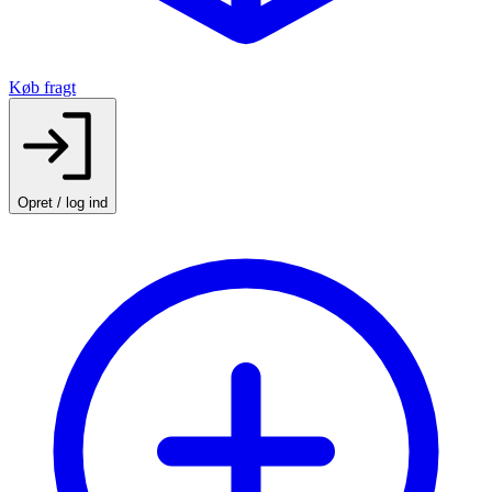
Køb fragt
Opret / log ind