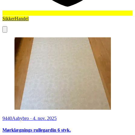
SikkerHandel
9440
Aabybro
·
4. nov. 2025
Mørklægnings rullegardin 6 styk.