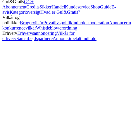
Gul&Gratis
GG+
Abonnement
Credits
SikkerHandel
Kundeservice
Shop
Guide
E-
avis
Kategorioversigt
Hvad er Gul&Gratis?
Vilkår og
politikker
Brugervilkår
Privatlivspolitik
Indholdsmoderation
Annoncerin
konkurrencevilkår
Whistleblowerordning
Erhverv
Erhvervsannoncering
Vilkår for
erhverv
Samarbejdspartnere
Annoncørbetalt indhold