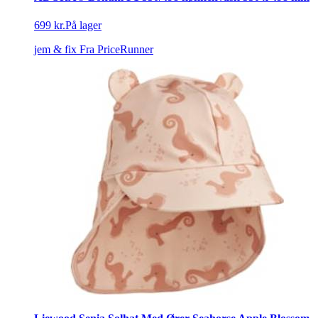
699 kr.
På lager
jem & fix
Fra PriceRunner