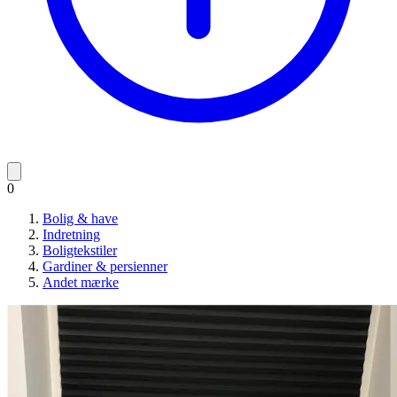
0
Bolig & have
Indretning
Boligtekstiler
Gardiner & persienner
Andet mærke