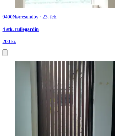
9400
Nørresundby
·
23. feb.
4 stk. rullegardin
200 kr.