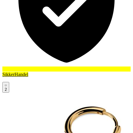
SikkerHandel
2