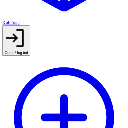
Køb fragt
Opret / log ind