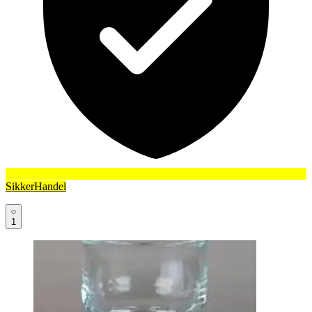
SikkerHandel
1