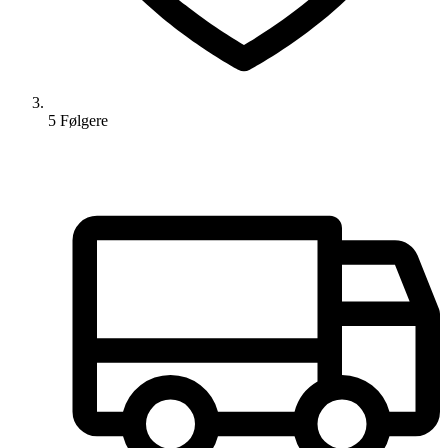
5
Følger
e