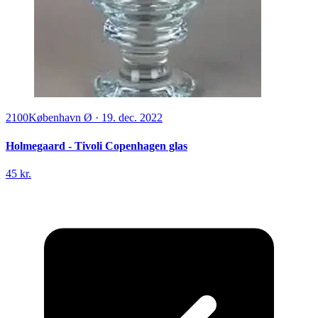
2100
København Ø
·
19. dec. 2022
Holmegaard - Tivoli Copenhagen glas
45 kr.