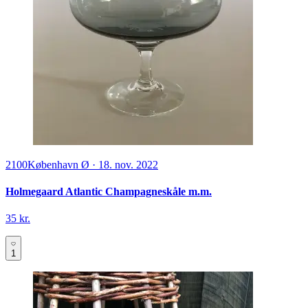
2100
København Ø
·
18. nov. 2022
Holmegaard Atlantic Champagneskåle m.m.
35 kr.
1