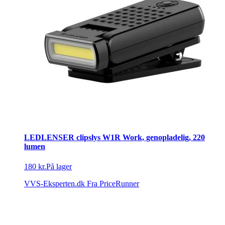
LEDLENSER clipslys W1R Work, genopladelig, 220
lumen
180 kr.
På lager
VVS-Eksperten.dk
Fra PriceRunner