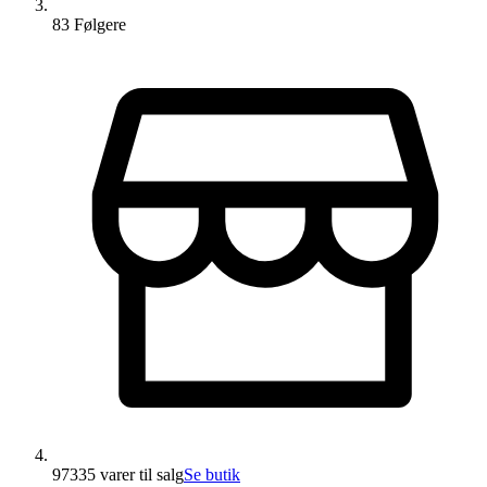
83
Følger
e
97335 varer
til salg
Se butik