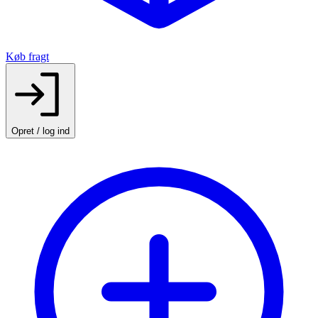
Køb fragt
Opret / log ind