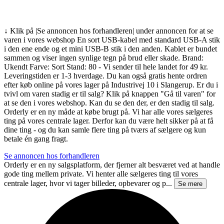
↓ Klik på |Se annoncen hos forhandleren| under annoncen for at se
varen i vores webshop En sort USB-kabel med standard USB-A stik
i den ene ende og et mini USB-B stik i den anden. Kablet er bundet
sammen og viser ingen synlige tegn på brud eller skade. Brand:
Ukendt Farve: Sort Stand: 80 - Vi sender til hele landet for 49 kr.
Leveringstiden er 1-3 hverdage. Du kan også gratis hente ordren
efter køb online på vores lager på Industrivej 10 i Slangerup. Er du i
tvivl om varen stadig er til salg? Klik på knappen "Gå til varen" for
at se den i vores webshop. Kan du se den der, er den stadig til salg.
Orderly er en ny måde at købe brugt på. Vi har alle vores sælgeres
ting på vores centrale lager. Derfor kan du være helt sikker på at få
dine ting - og du kan samle flere ting på tværs af sælgere og kun
betale én gang fragt.
Se annoncen hos forhandleren
Orderly er en ny salgsplatform, der fjerner alt besværet ved at handle
gode ting mellem private. Vi henter alle sælgeres ting til vores
centrale lager, hvor vi tager billeder, opbevarer og p...
Se mere