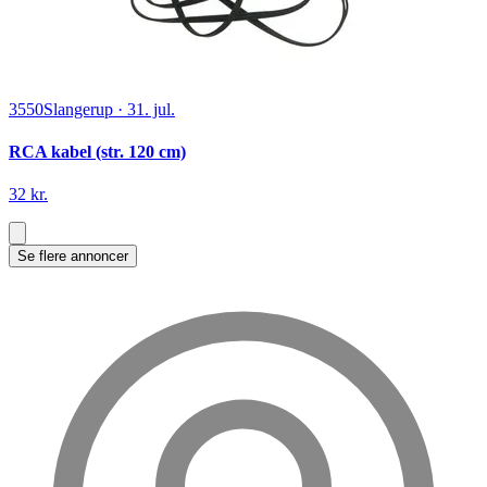
3550
Slangerup
·
31. jul.
RCA kabel (str. 120 cm)
32 kr.
Se flere annoncer