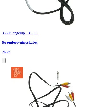
3550
Slangerup
·
31. jul.
Strømforsyningskabel
26 kr.