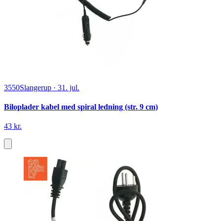
3550
Slangerup
·
31. jul.
Biloplader kabel med spiral ledning (str. 9 cm)
43 kr.