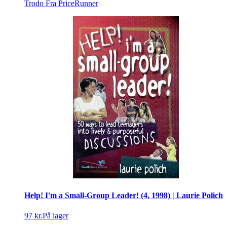
Trodo
Fra PriceRunner
Help! I'm a Small-Group Leader! (4, 1998) | Laurie Polich
97 kr.
På lager