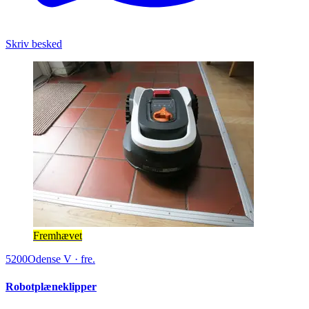
Skriv besked
Fremhævet
5200
Odense V
·
fre.
Robotplæneklipper