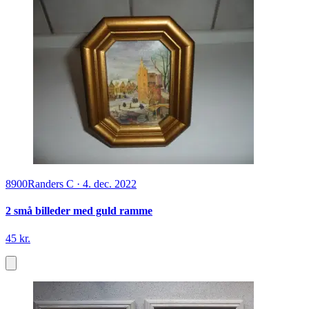
8900
Randers C
·
4. dec. 2022
2 små billeder med guld ramme
45 kr.