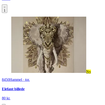
1
Ny
8450
Hammel
·
tor.
Elefant billede
80 kr.