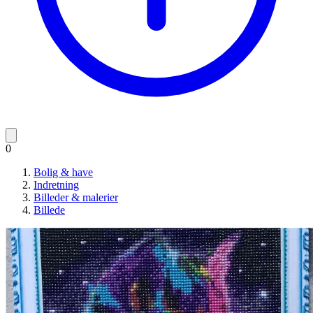
0
Bolig & have
Indretning
Billeder & malerier
Billede