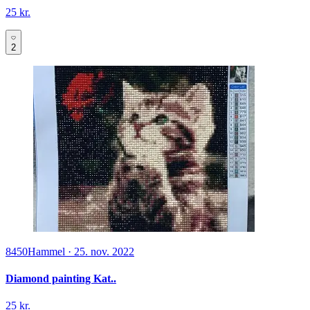
25 kr.
2
8450
Hammel
·
25. nov. 2022
Diamond painting Kat..
25 kr.