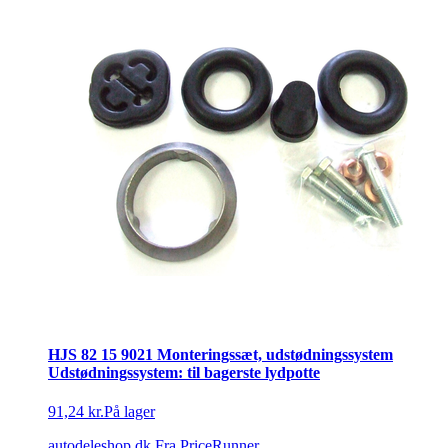
HJS 82 15 9021 Monteringssæt, udstødningssystem
Udstødningssystem: til bagerste lydpotte
91,24 kr.
På lager
autodeleshop.dk
Fra PriceRunner