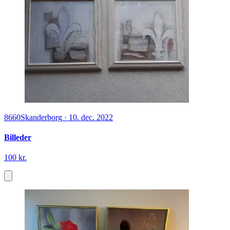
8660
Skanderborg
·
10. dec. 2022
Billeder
100 kr.