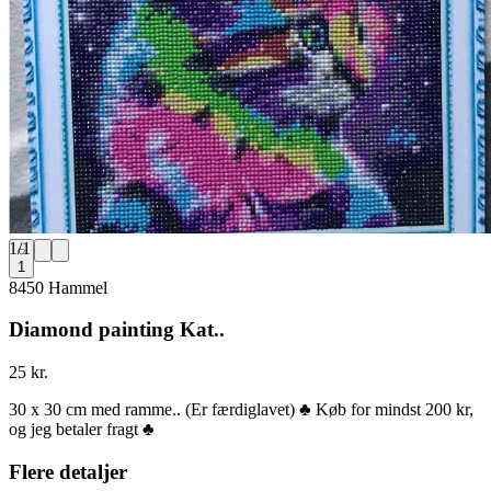
1
/
1
1
8450 Hammel
Diamond painting Kat..
25 kr.
30 x 30 cm med ramme.. (Er færdiglavet) ♣️ Køb for mindst 200 kr,
og jeg betaler fragt ♣️
Flere detaljer