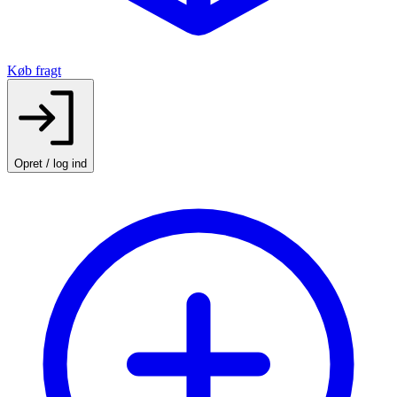
Køb fragt
Opret / log ind