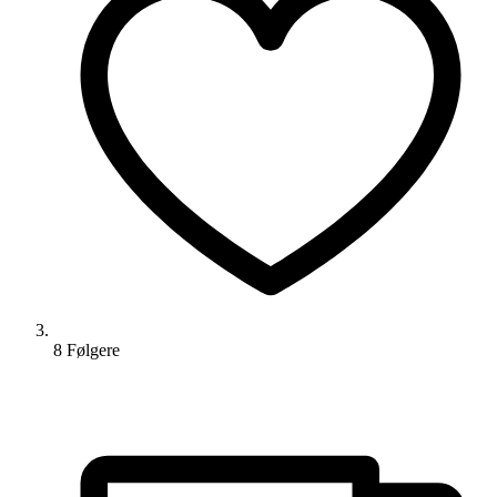
8
Følger
e