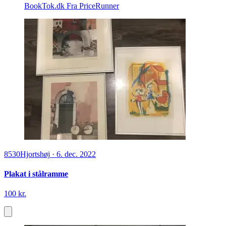
BookTok.dk
Fra PriceRunner
8530
Hjortshøj
·
6. dec. 2022
Plakat i stålramme
100 kr.