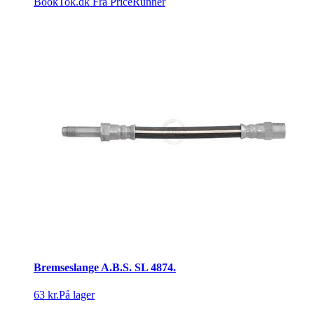
BookTok.dk
Fra PriceRunner
Bremseslange A.B.S. SL 4874.
63 kr.
På lager