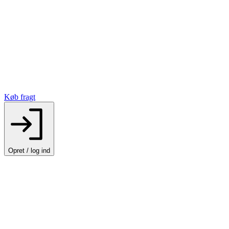
Køb fragt
Opret / log ind