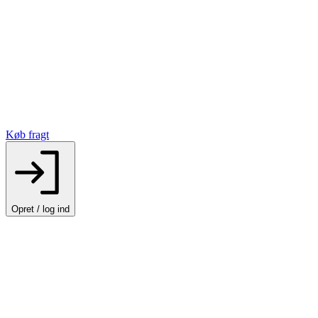
Køb fragt
Opret / log ind