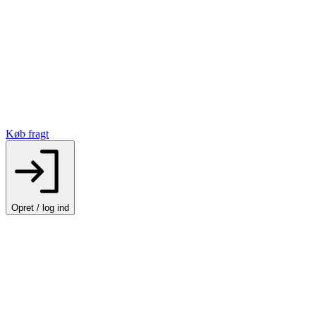
Køb fragt
Opret / log ind