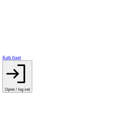
Køb fragt
Opret / log ind