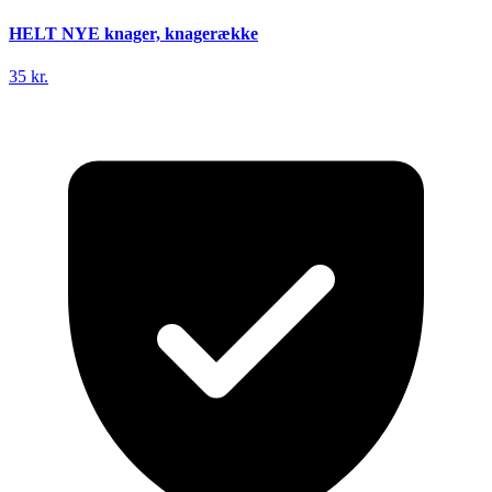
HELT NYE knager, knagerække
35 kr.