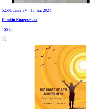
5250
Odense SV
·
18. apr. 2024
Pumkin Knagerække
100 kr.