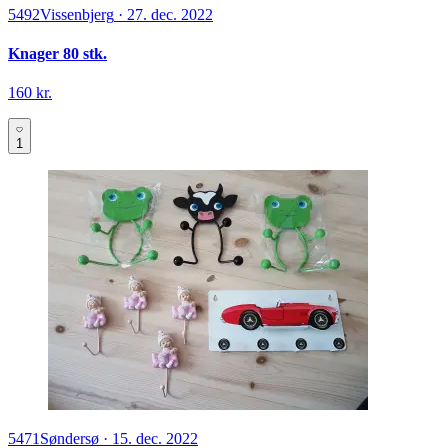
5492
Vissenbjerg
·
27. dec. 2022
Knager 80 stk.
160 kr.
1
5471
Søndersø
·
15. dec. 2022