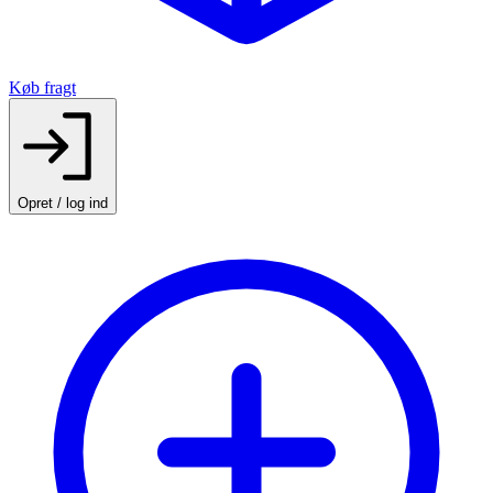
Køb fragt
Opret / log ind