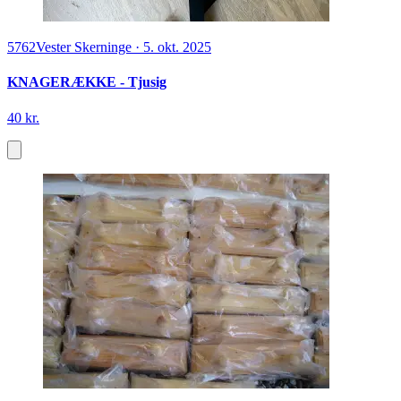
5762
Vester Skerninge
·
5. okt. 2025
KNAGERÆKKE - Tjusig
40 kr.