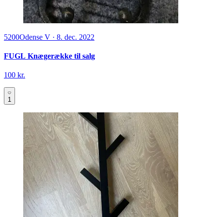
5200
Odense V
·
8. dec. 2022
FUGL Knægerække til salg
100 kr.
1