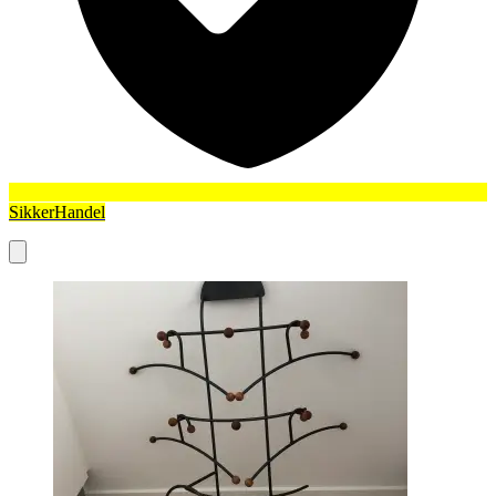
SikkerHandel