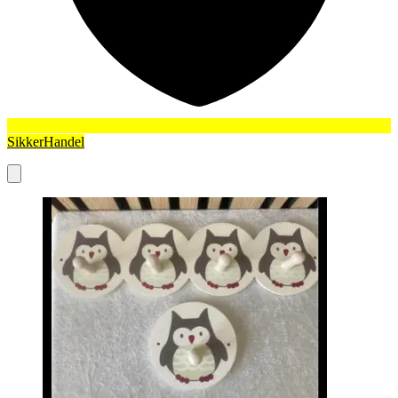
SikkerHandel