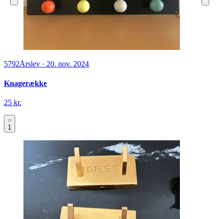
5792
Årslev
·
20. nov. 2024
Knagerække
25 kr.
1