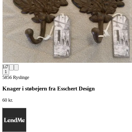
1
/
7
1
5856 Ryslinge
Knager i støbejern fra Esschert Design
60 kr.