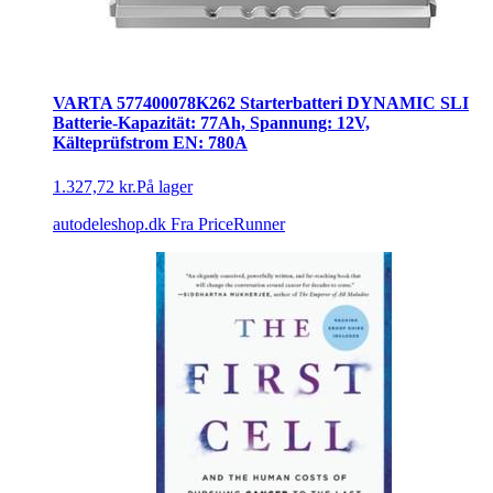
VARTA 577400078K262 Starterbatteri DYNAMIC SLI
Batterie-Kapazität: 77Ah, Spannung: 12V,
Kälteprüfstrom EN: 780A
1.327,72 kr.
På lager
autodeleshop.dk
Fra PriceRunner