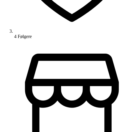
4
Følger
e