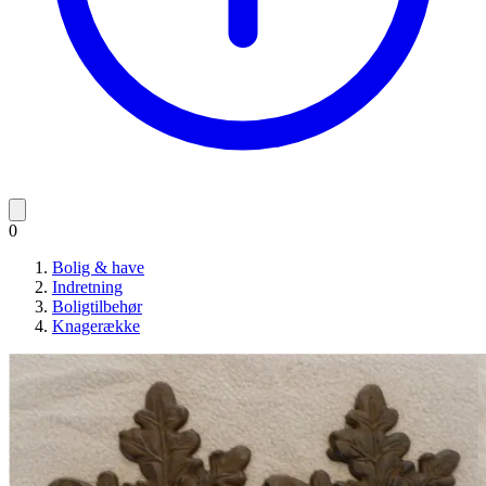
0
Bolig & have
Indretning
Boligtilbehør
Knagerække