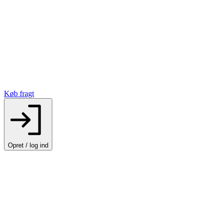
Køb fragt
Opret / log ind