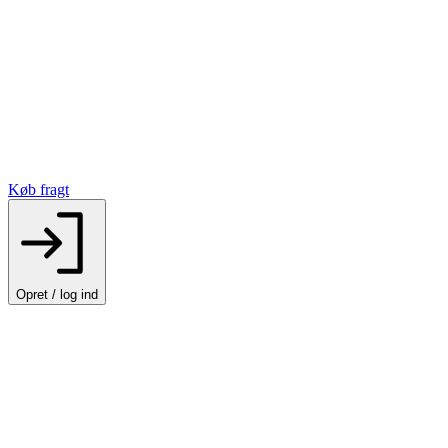
Køb fragt
Opret / log ind