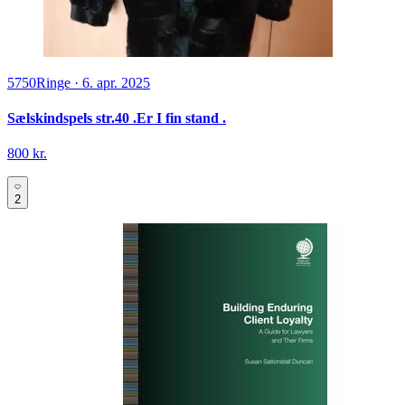
5750
Ringe
·
6. apr. 2025
Sælskindspels str.40 .Er I fin stand .
800 kr.
2