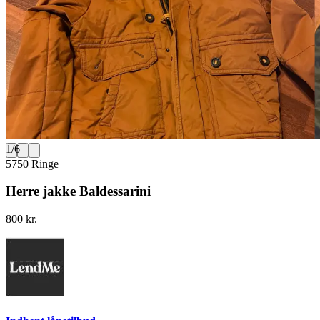
1
/
6
5750 Ringe
Herre jakke Baldessarini
800 kr.