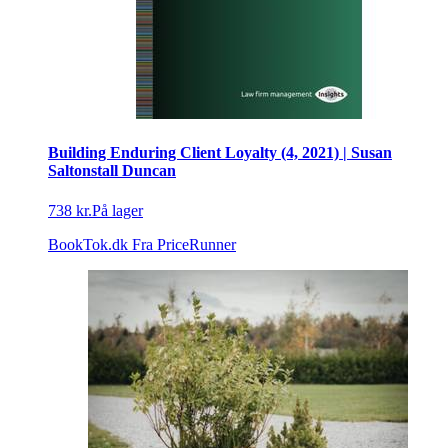
Building Enduring Client Loyalty (4, 2021) | Susan
Saltonstall Duncan
738 kr.
På lager
BookTok.dk
Fra PriceRunner