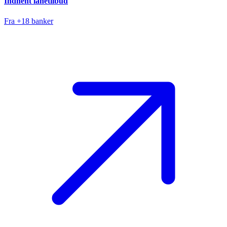
Indhent lånetilbud
Fra +18 banker