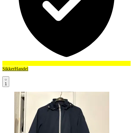
SikkerHandel
1