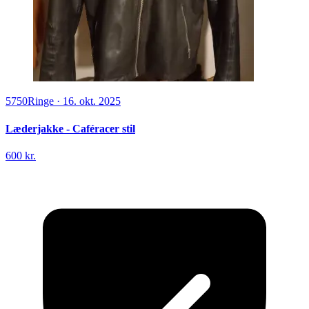
5750
Ringe
·
16. okt. 2025
Læderjakke - Caféracer stil
600 kr.