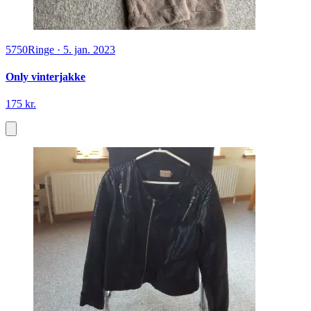
5750
Ringe
·
5. jan. 2023
Only vinterjakke
175 kr.