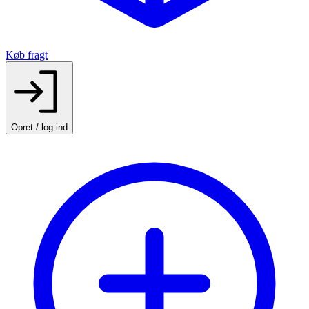
Køb fragt
Opret / log ind