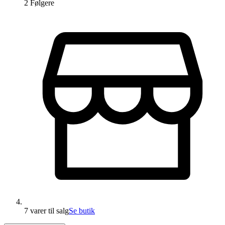
2
Følger
e
7 varer
til salg
Se butik