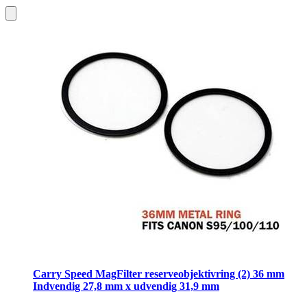
Carry Speed MagFilter reserveobjektivring (2) 36 mm
Indvendig 27,8 mm x udvendig 31,9 mm