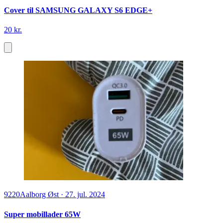
Cover til SAMSUNG GALAXY S6 EDGE+
20 kr.
9220
Aalborg Øst
·
27. jul. 2024
Super mobillader 65W