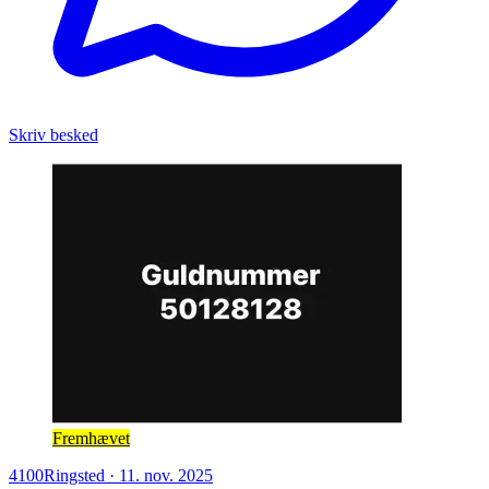
Skriv besked
Fremhævet
4100
Ringsted
·
11. nov. 2025