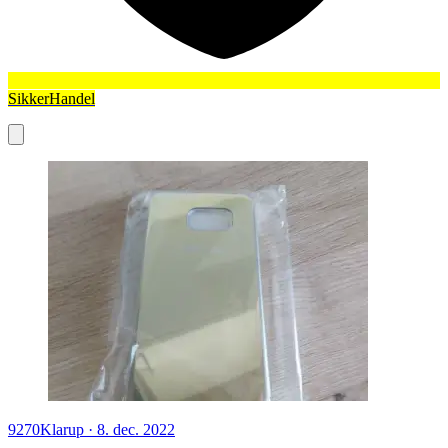
SikkerHandel
9270
Klarup
·
8. dec. 2022