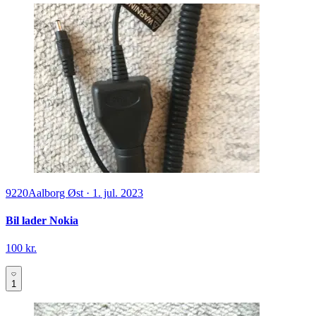
9220
Aalborg Øst
·
1. jul. 2023
Bil lader Nokia
100 kr.
1