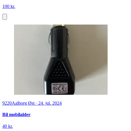
100 kr.
9220
Aalborg Øst
·
24. jul. 2024
Bil mobilalder
40 kr.