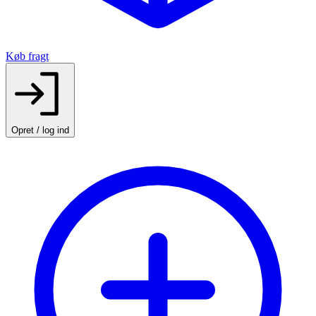
Køb fragt
Opret / log ind