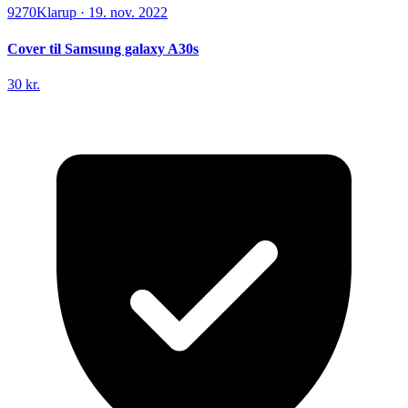
9270
Klarup
·
19. nov. 2022
Cover til Samsung galaxy A30s
30 kr.