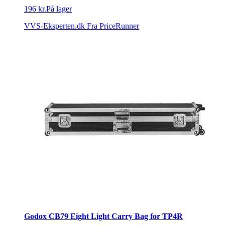
196 kr.
På lager
VVS-Eksperten.dk
Fra PriceRunner
Godox CB79 Eight Light Carry Bag for TP4R