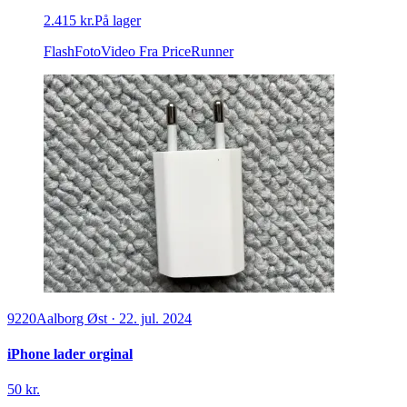
2.415 kr.
På lager
FlashFotoVideo
Fra PriceRunner
9220
Aalborg Øst
·
22. jul. 2024
iPhone lader orginal
50 kr.