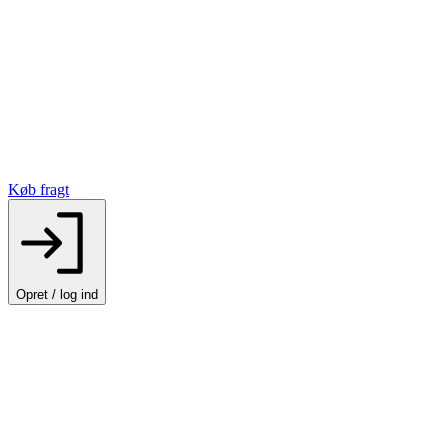
Køb fragt
Opret / log ind