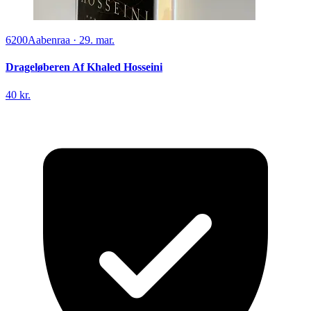
6200
Aabenraa
·
29. mar.
Drageløberen Af Khaled Hosseini
40 kr.