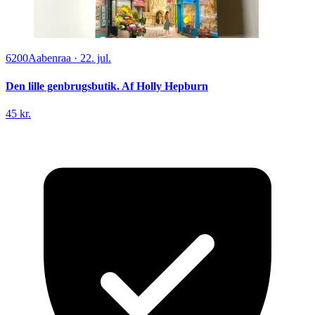
6200
Aabenraa
·
22. jul.
Den lille genbrugsbutik. Af Holly Hepburn
45 kr.