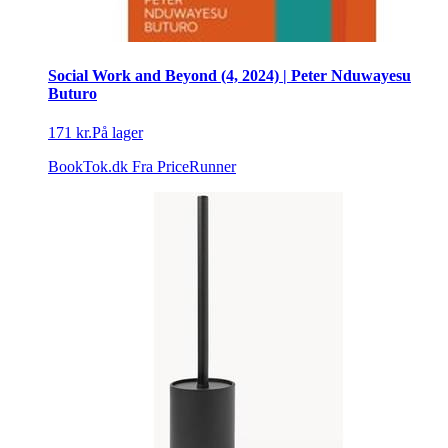
Social Work and Beyond (4, 2024) | Peter Nduwayesu
Buturo
171 kr.
På lager
BookTok.dk
Fra PriceRunner