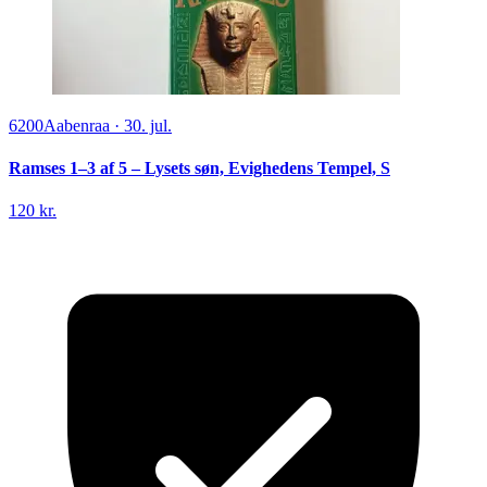
6200
Aabenraa
·
30. jul.
Ramses 1–3 af 5 – Lysets søn, Evighedens Tempel, S
120 kr.