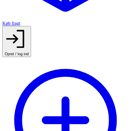
Køb fragt
Opret / log ind