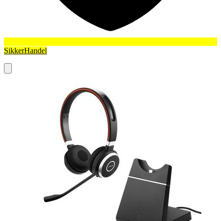
SikkerHandel