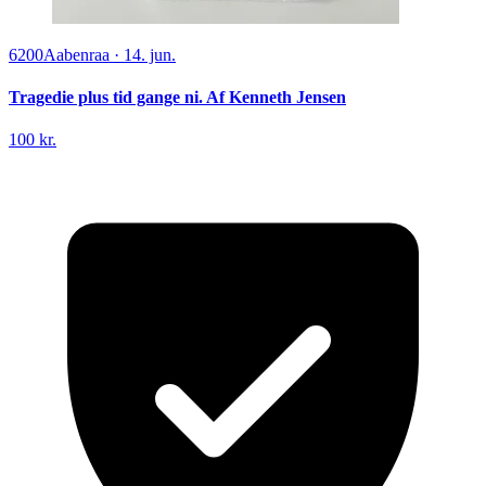
6200
Aabenraa
·
14. jun.
Tragedie plus tid gange ni. Af Kenneth Jensen
100 kr.