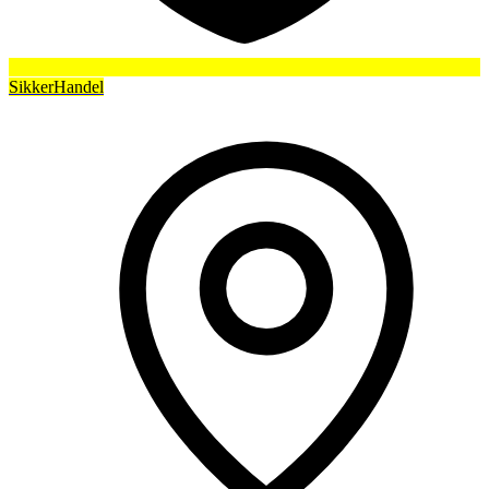
SikkerHandel