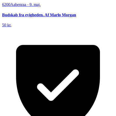
6200
Aabenraa
·
9. maj.
Budskab fra evigheden. Af Marlo Morgan
50 kr.