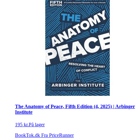
The Anatomy of Peace, Fifth Edition (4, 2025) | Arbinger
Institute
195 kr.
På lager
BookTok.dk
Fra PriceRunner