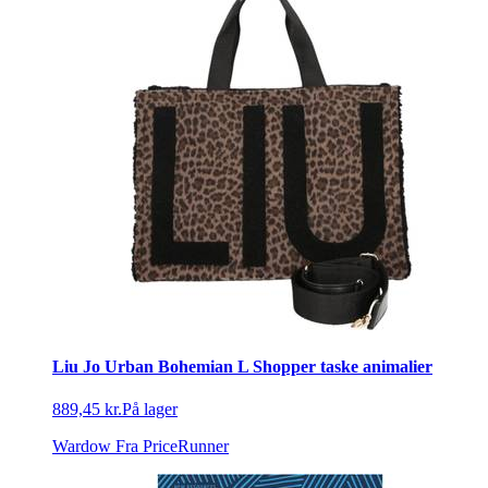
Liu Jo Urban Bohemian L Shopper taske animalier
889,45 kr.
På lager
Wardow
Fra PriceRunner