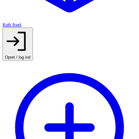
Køb fragt
Opret / log ind