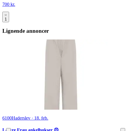
700 kr.
1
Lignende annoncer
6100
Haderslev
·
18. feb.
Lækre Frau ankelbukser 😍