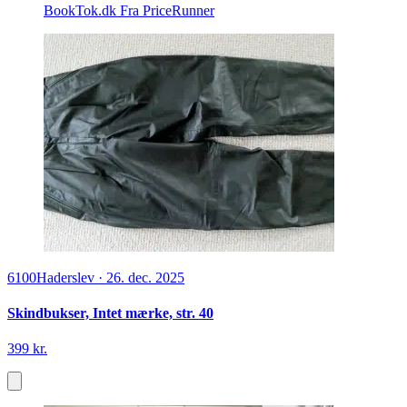
BookTok.dk
Fra PriceRunner
6100
Haderslev
·
26. dec. 2025
Skindbukser, Intet mærke, str. 40
399 kr.