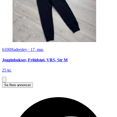
6100
Haderslev
·
17. mar.
Jogginbukser, Fritidstøj, VRS, Str M
25 kr.
Se flere annoncer