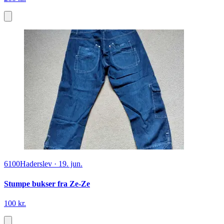
6100
Haderslev
·
19. jun.
Stumpe bukser fra Ze-Ze
100 kr.