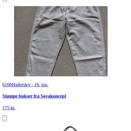
6100
Haderslev
·
19. jun.
Stumpe bukser fra Soyakoncept
175 kr.