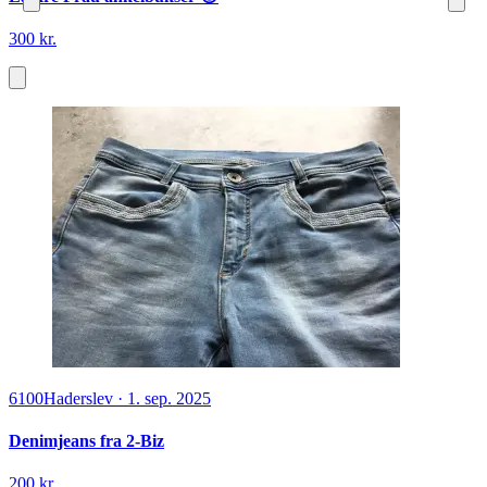
300 kr.
6100
Haderslev
·
1. sep. 2025
Denimjeans fra 2-Biz
200 kr.