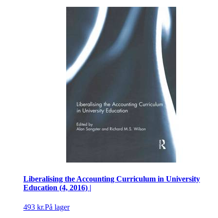
Liberalising the Accounting Curriculum in University
Education (4, 2016) |
493 kr.
På lager