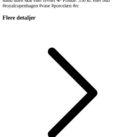
stand uden skår eller revner 💸 Prisidé: 350 kr. eller bud
#royalcopenhagen #vase #porcelæn #rc
Flere detaljer