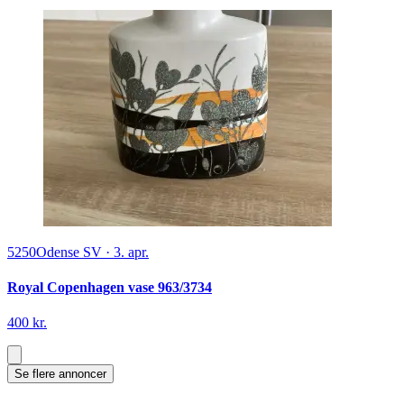
5250
Odense SV
·
3. apr.
Royal Copenhagen vase 963/3734
400 kr.
Se flere annoncer