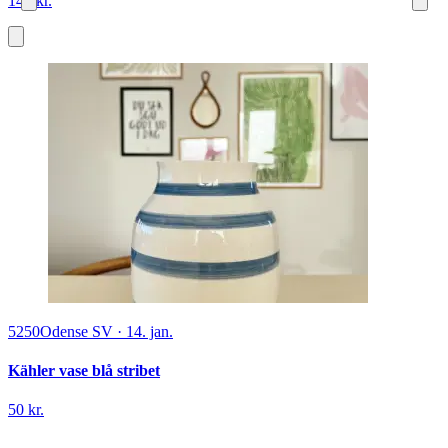
145 kr.
5250
Odense SV
·
14. jan.
Kähler vase blå stribet
50 kr.