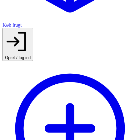
Køb fragt
Opret / log ind