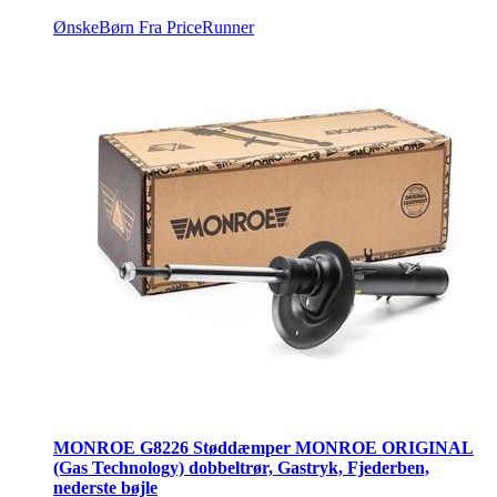
ØnskeBørn
Fra PriceRunner
MONROE G8226 Støddæmper MONROE ORIGINAL
(Gas Technology) dobbeltrør, Gastryk, Fjederben,
nederste bøjle