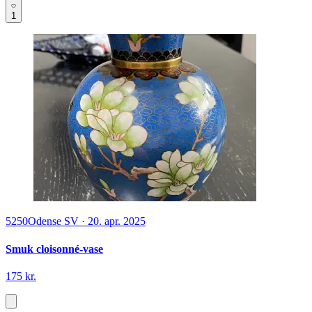
1
5250
Odense SV
·
20. apr. 2025
Smuk cloisonné-vase
175 kr.