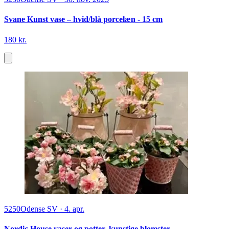
Svane Kunst vase – hvid/blå porcelæn - 15 cm
180 kr.
5250
Odense SV
·
4. apr.
Nordic House vaser og potter, kunstige blomster