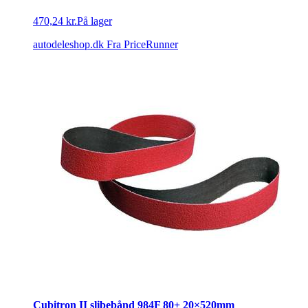
470,24 kr.
På lager
autodeleshop.dk
Fra PriceRunner
Cubitron II slibebånd 984F 80+ 20×520mm