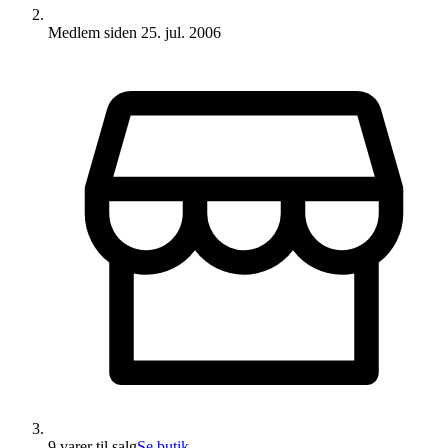
Medlem siden
25. jul. 2006
9 varer
til salg
Se butik