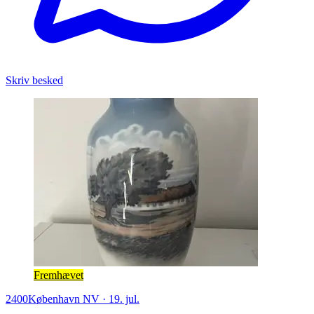
Skriv besked
Fremhævet
2400
København NV
·
19. jul.