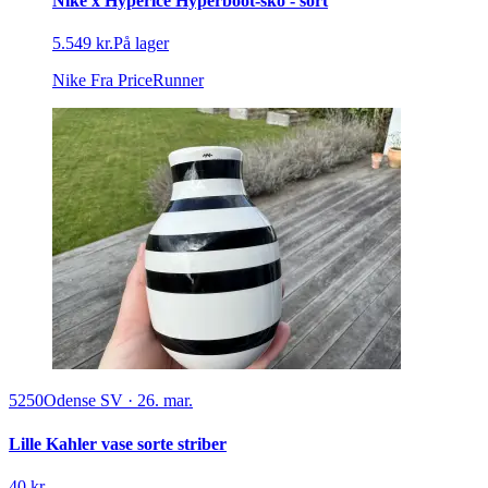
Nike x Hyperice Hyperboot-sko - sort
5.549 kr.
På lager
Nike
Fra PriceRunner
5250
Odense SV
·
26. mar.
Lille Kahler vase sorte striber
40 kr.