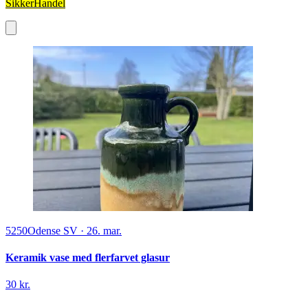
SikkerHandel
5250
Odense SV
·
26. mar.
Keramik vase med flerfarvet glasur
30 kr.