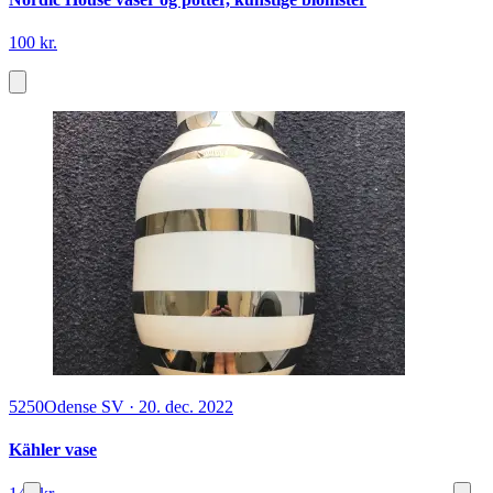
100 kr.
5250
Odense SV
·
20. dec. 2022
Kähler vase