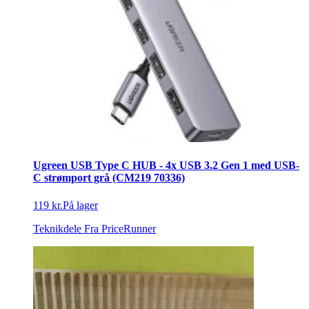
Ugreen USB Type C HUB - 4x USB 3.2 Gen 1 med USB-
C strømport grå (CM219 70336)
119 kr.
På lager
Teknikdele
Fra PriceRunner