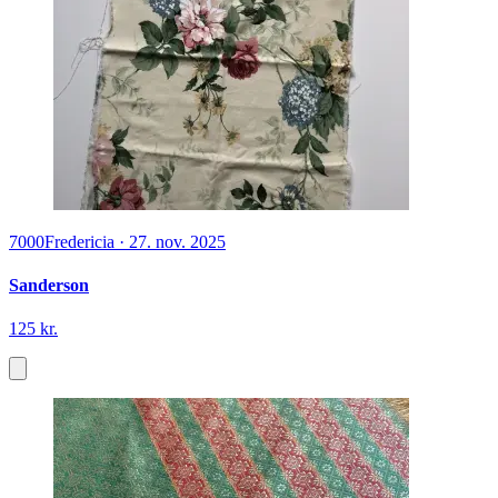
7000
Fredericia
·
27. nov. 2025
Sanderson
125 kr.