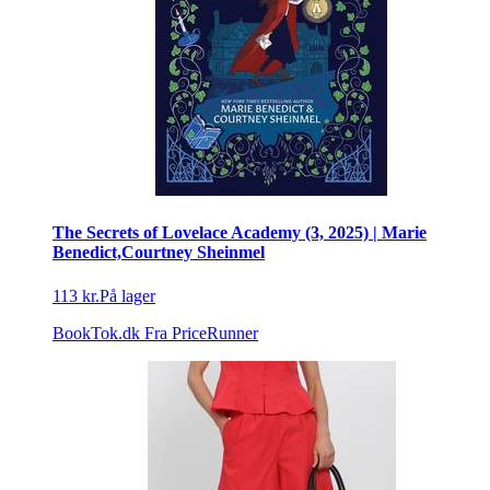
The Secrets of Lovelace Academy (3, 2025) | Marie
Benedict,Courtney Sheinmel
113 kr.
På lager
BookTok.dk
Fra PriceRunner