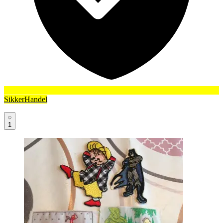
SikkerHandel
1