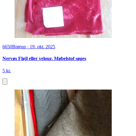
6650
Brørup
·
19. okt. 2025
Nervøs Fløjl eller velour. Møbelstof søges
5 kr.