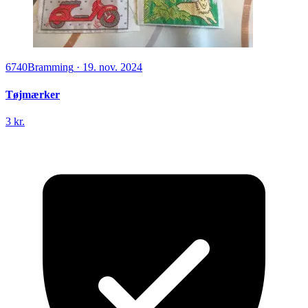
6740
Bramming
·
19. nov. 2024
Tøjmærker
3 kr.