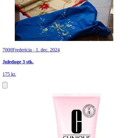
7000
Fredericia
·
1. dec. 2024
Juleduge 3 stk.
175 kr.