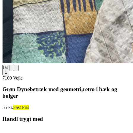
1
/
1
1
7100 Vejle
Grøn Dynebetræk med geometri,retro i bæk og
bølger
55 kr.
Fast Pris
Handl trygt med