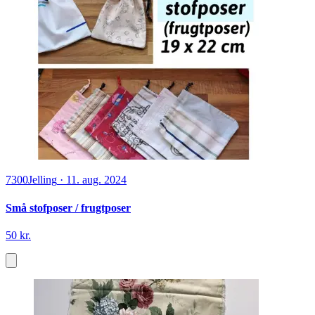
7300
Jelling
·
11. aug. 2024
Små stofposer / frugtposer
50 kr.