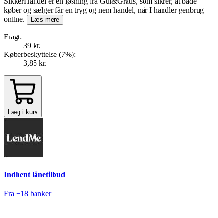
SikkerHandel er en løsning fra Gul&Gratis, som sikrer, at både
køber og sælger får en tryg og nem handel, når I handler genbrug
online.
Læs mere
Fragt:
39 kr.
Køberbeskyttelse (
7
%
):
3,85 kr.
Læg i kurv
Indhent lånetilbud
Fra +18 banker