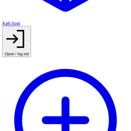
Køb fragt
Opret / log ind