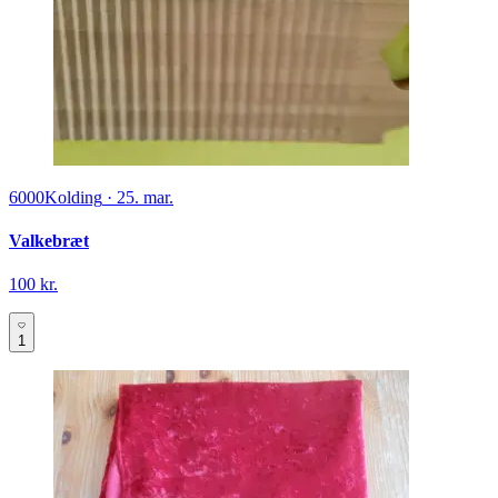
6000
Kolding
·
25. mar.
Valkebræt
100 kr.
1