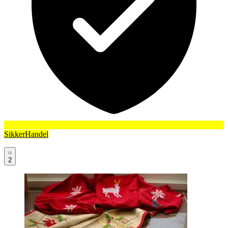
SikkerHandel
2