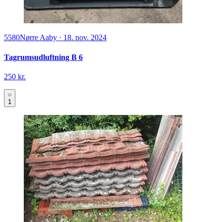
5580
Nørre Aaby
·
18. nov. 2024
Tagrumsudluftning B 6
250 kr.
1