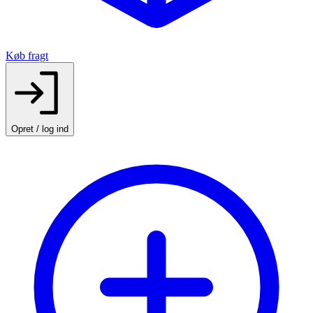
Køb fragt
Opret / log ind