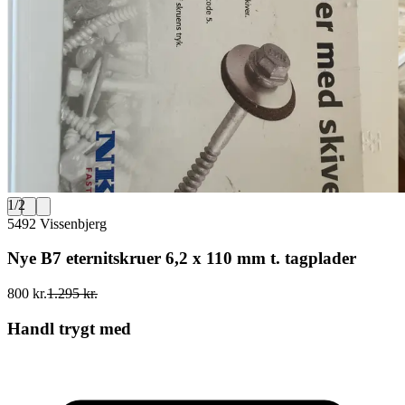
1
/
2
5492 Vissenbjerg
Nye B7 eternitskruer 6,2 x 110 mm t. tagplader
800 kr.
1.295 kr.
Handl trygt med