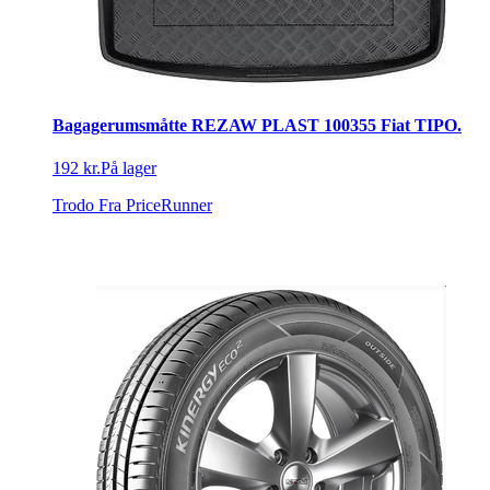
Bagagerumsmåtte REZAW PLAST 100355 Fiat TIPO.
192 kr.
På lager
Trodo
Fra PriceRunner