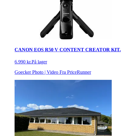
CANON EOS R50 V CONTENT CREATOR KIT.
6.990 kr.
På lager
Goecker Photo | Video
Fra PriceRunner