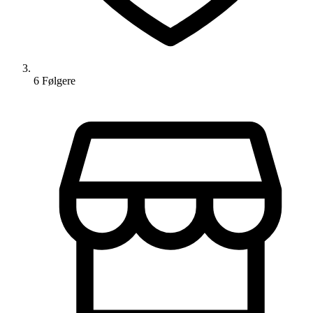
6
Følger
e