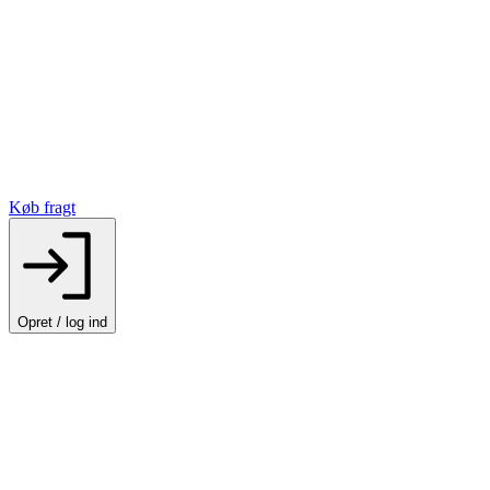
Køb fragt
Opret / log ind