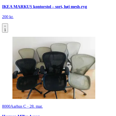
IKEA MARKUS kontorstol – sort, høj mesh-ryg
200 kr.
1
8000
Aarhus C
·
28. mar.