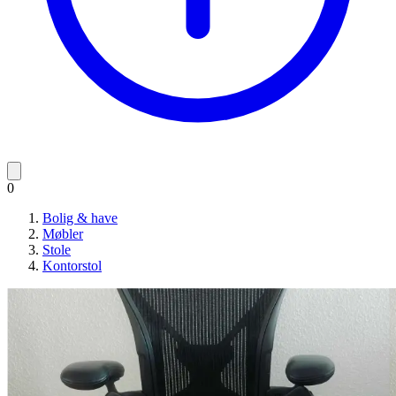
0
Bolig & have
Møbler
Stole
Kontorstol