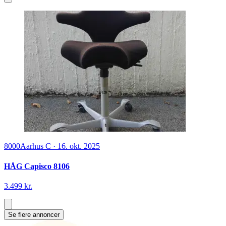
8000
Aarhus C
·
16. okt. 2025
HÅG Capisco 8106
3.499 kr.
Se flere annoncer