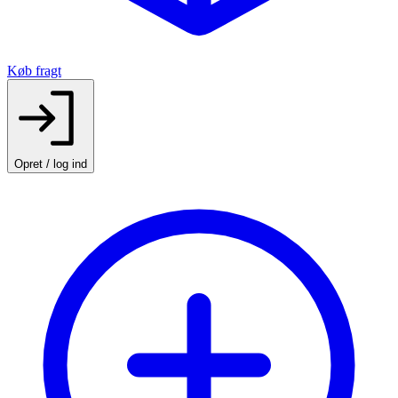
Køb fragt
Opret / log ind