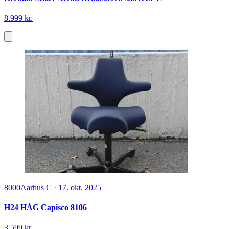
8.999 kr.
8000
Aarhus C
·
17. okt. 2025
H24 HÅG Capisco 8106
3.599 kr.