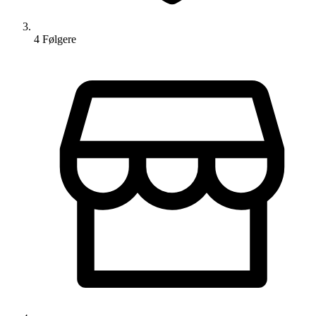
4
Følger
e