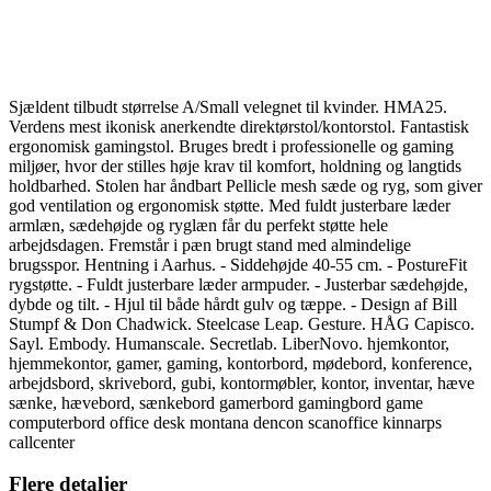
Sjældent tilbudt størrelse A/Small velegnet til kvinder. HMA25.
Verdens mest ikonisk anerkendte direktørstol/kontorstol. Fantastisk
ergonomisk gamingstol. Bruges bredt i professionelle og gaming
miljøer, hvor der stilles høje krav til komfort, holdning og langtids
holdbarhed. Stolen har åndbart Pellicle mesh sæde og ryg, som giver
god ventilation og ergonomisk støtte. Med fuldt justerbare læder
armlæn, sædehøjde og ryglæn får du perfekt støtte hele
arbejdsdagen. Fremstår i pæn brugt stand med almindelige
brugsspor. Hentning i Aarhus. - Siddehøjde 40-55 cm. - PostureFit
rygstøtte. - Fuldt justerbare læder armpuder. - Justerbar sædehøjde,
dybde og tilt. - Hjul til både hårdt gulv og tæppe. - Design af Bill
Stumpf & Don Chadwick. Steelcase Leap. Gesture. HÅG Capisco.
Sayl. Embody. Humanscale. Secretlab. LiberNovo. hjemkontor,
hjemmekontor, gamer, gaming, kontorbord, mødebord, konference,
arbejdsbord, skrivebord, gubi, kontormøbler, kontor, inventar, hæve
sænke, hævebord, sænkebord gamerbord gamingbord game
computerbord office desk montana dencon scanoffice kinnarps
callcenter
Flere detaljer