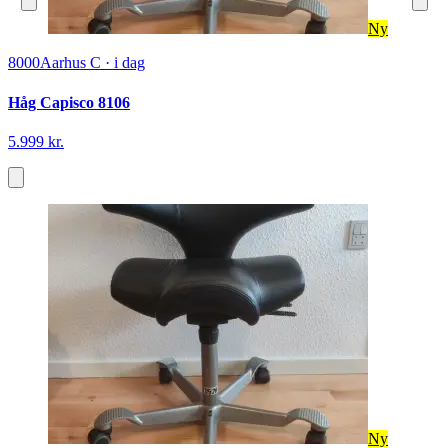
Ny
8000
Aarhus C
·
i dag
Håg Capisco 8106
5.999 kr.
Ny