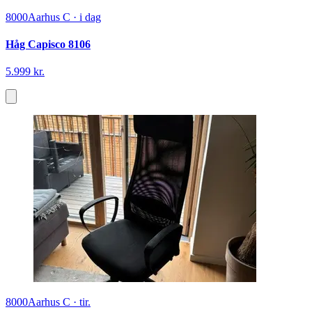
8000
Aarhus C
·
i dag
Håg Capisco 8106
5.999 kr.
8000
Aarhus C
·
tir.