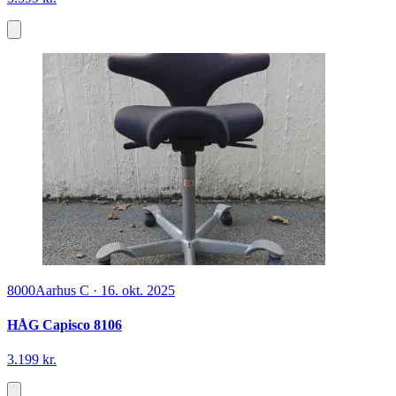
8000
Aarhus C
·
16. okt. 2025
HÅG Capisco 8106
3.199 kr.