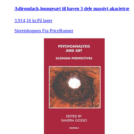
Adirondack-loungesæt til haven 3 dele massivt akacietræ
3.914,16 kr.
På lager
Streetshoppen
Fra PriceRunner