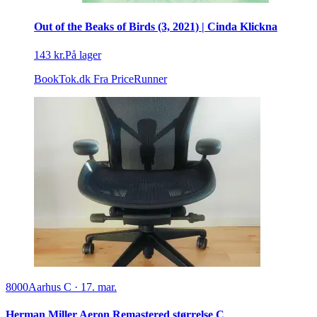
Out of the Beaks of Birds (3, 2021) | Cinda Klickna
143 kr.
På lager
BookTok.dk
Fra PriceRunner
8000
Aarhus C
·
17. mar.
Herman Miller Aeron Remastered størrelse C