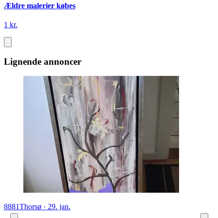
Ældre malerier købes
1 kr.
Lignende annoncer
8881
Thorsø
·
29. jan.