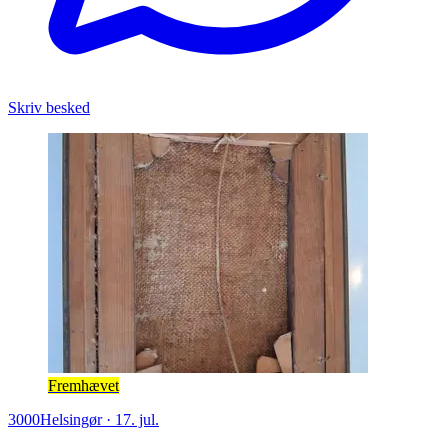
Skriv besked
Fremhævet
3000
Helsingør
·
17. jul.