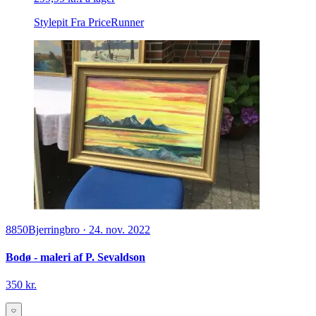
Stylepit
Fra PriceRunner
8850
Bjerringbro
·
24. nov. 2022
Bodø - maleri af P. Sevaldson
350 kr.