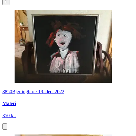
1
8850
Bjerringbro
·
19. dec. 2022
Maleri
350 kr.