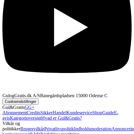
GulogGratis.dk A/S
Banegårdspladsen 1
5000 Odense C
Cookieindstillinger
Gul&Gratis
GG+
Abonnement
Credits
SikkerHandel
Kundeservice
Shop
Guide
E-
avis
Kategorioversigt
Hvad er Gul&Gratis?
Vilkår og
politikker
Brugervilkår
Privatlivspolitik
Indholdsmoderation
Annoncerin