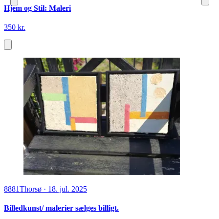
Hjem og Stil: Maleri
350 kr.
8881
Thorsø
·
18. jul. 2025
Billedkunst/ malerier sælges billigt.