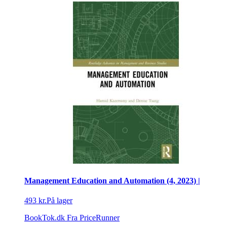
Management Education and Automation (4, 2023) |
493 kr.
På lager
BookTok.dk
Fra PriceRunner