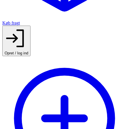
Køb fragt
Opret / log ind