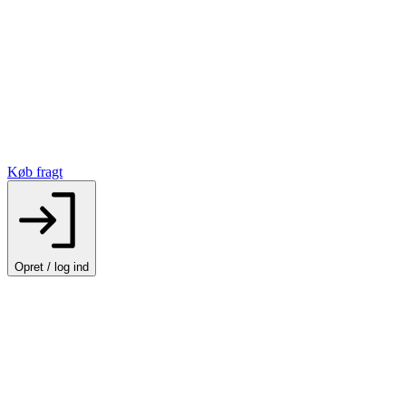
Køb fragt
Opret / log ind