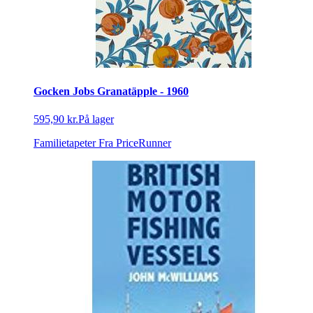
Gocken Jobs Granatäpple - 1960
595,90 kr.
På lager
Familietapeter
Fra PriceRunner