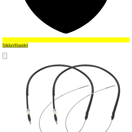
SikkerHandel