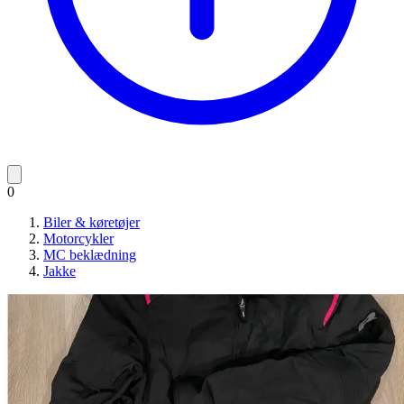
0
Biler & køretøjer
Motorcykler
MC beklædning
Jakke