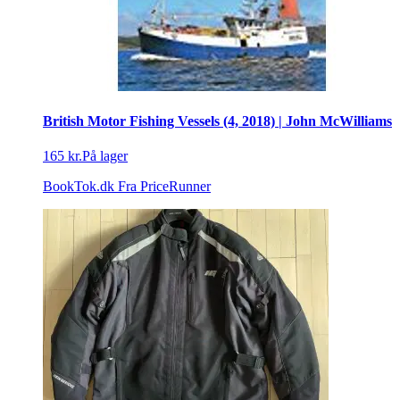
British Motor Fishing Vessels (4, 2018) | John McWilliams
165 kr.
På lager
BookTok.dk
Fra PriceRunner