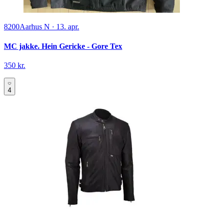
8200
Aarhus N
·
13. apr.
MC jakke. Hein Gericke - Gore Tex
350 kr.
4