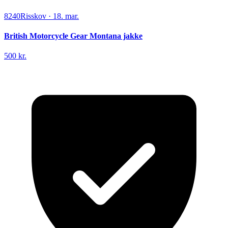
8240
Risskov
·
18. mar.
British Motorcycle Gear Montana jakke
500 kr.