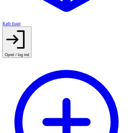
Køb fragt
Opret / log ind