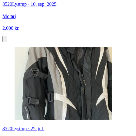
8520
Lystrup
·
10. sep. 2025
Mc tøj
2.000 kr.
8520
Lystrup
·
25. jul.