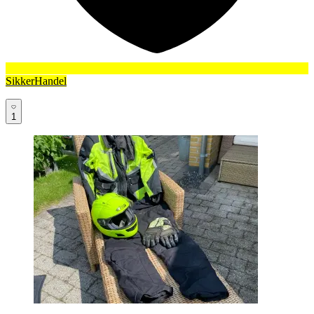
SikkerHandel
1