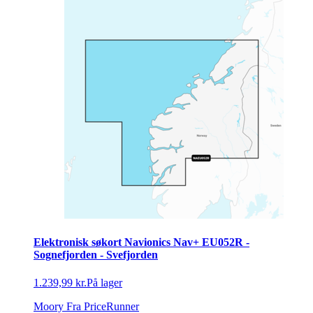
Elektronisk søkort Navionics Nav+ EU052R -
Sognefjorden - Svefjorden
1.239,99 kr.
På lager
Moory
Fra PriceRunner