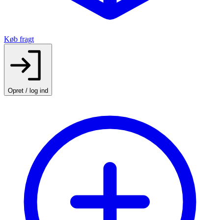
Køb fragt
Opret / log ind