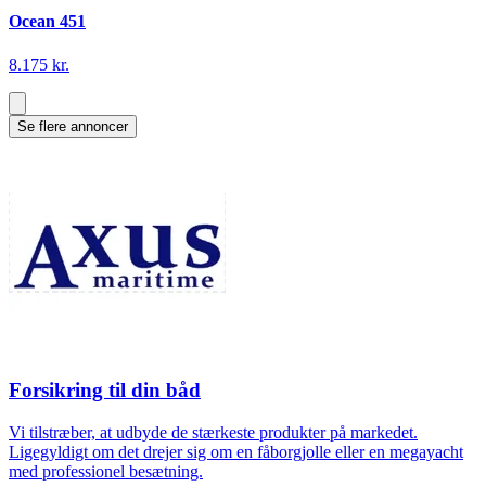
Ocean 451
8.175 kr.
Se flere annoncer
Forsikring til din båd
Vi tilstræber, at udbyde de stærkeste produkter på markedet.
Ligegyldigt om det drejer sig om en fåborgjolle eller en megayacht
med professionel besætning.