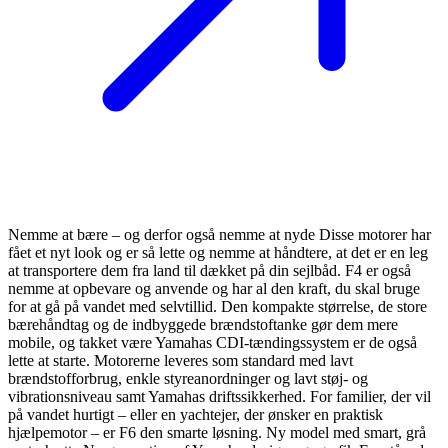
Nemme at bære – og derfor også nemme at nyde Disse motorer har
fået et nyt look og er så lette og nemme at håndtere, at det er en leg
at transportere dem fra land til dækket på din sejlbåd. F4 er også
nemme at opbevare og anvende og har al den kraft, du skal bruge
for at gå på vandet med selvtillid. Den kompakte størrelse, de store
bærehåndtag og de indbyggede brændstoftanke gør dem mere
mobile, og takket være Yamahas CDI-tændingssystem er de også
lette at starte. Motorerne leveres som standard med lavt
brændstofforbrug, enkle styreanordninger og lavt støj- og
vibrationsniveau samt Yamahas driftssikkerhed. For familier, der vil
på vandet hurtigt – eller en yachtejer, der ønsker en praktisk
hjælpemotor – er F6 den smarte løsning. Ny model med smart, grå