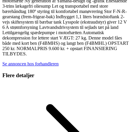
motorhætte Ny generation af Yamaha-design og -grafik Enestående
3-trins lækagefri oliesump Let og transportabel med store
bærehåndtag 180º styring til komfortabel manøvrering Stor F-N-R-
gearstang (frem-frigear-bak) Indbygget 1,1 liters brændstoftank 2-
vejs skiftesystem til bærbar tank Lysspole (ekstraudstyr) giver 12 V
6 A strømforsyning Lavtvandsdrivsystem til sejlads tæt på land
Lettilgængelig spædepumpe i motorhætten Automatisk
dekompression for lettere start VÆGT: 27 kg. Denne model fåes
både med kort ben (F4BMHS) og langt ben (F4BMHL) OPSTART
250 kr. NORMALPRIS 9.600 kr. + opstart FINANSIERING
TILBYDES.
Se annoncen hos forhandleren
Flere detaljer