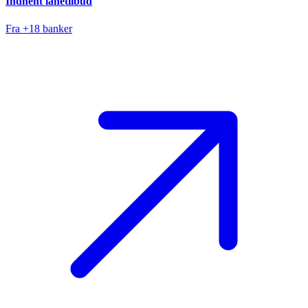
Indhent lånetilbud
Fra +18 banker