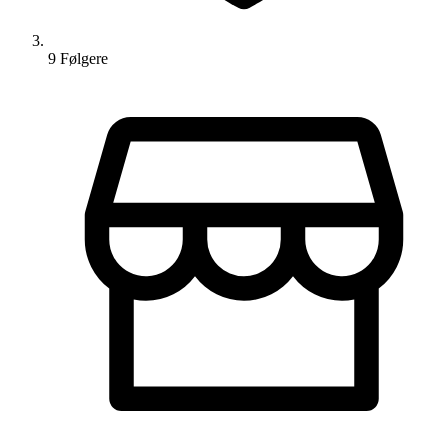
9
Følger
e