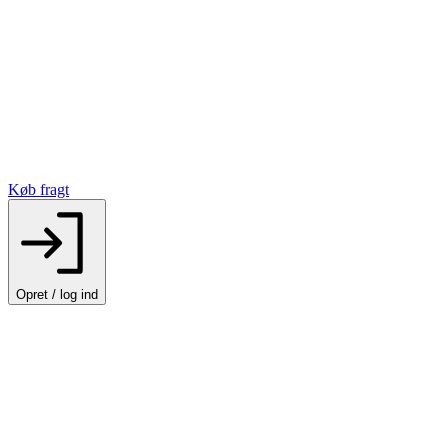
Køb fragt
Opret / log ind