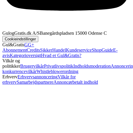
GulogGratis.dk A/S
Banegårdspladsen 1
5000 Odense C
Cookieindstillinger
Gul&Gratis
GG+
Abonnement
Credits
SikkerHandel
Kundeservice
Shop
Guide
E-
avis
Kategorioversigt
Hvad er Gul&Gratis?
Vilkår og
politikker
Brugervilkår
Privatlivspolitik
Indholdsmoderation
Annoncerin
konkurrencevilkår
Whistleblowerordning
Erhverv
Erhvervsannoncering
Vilkår for
erhverv
Samarbejdspartnere
Annoncørbetalt indhold