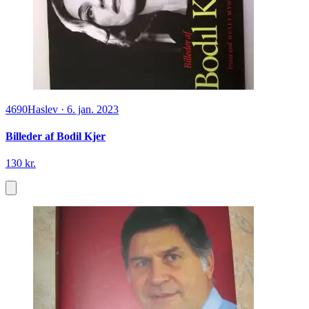
4690
Haslev
·
6. jan. 2023
Billeder af Bodil Kjer
130 kr.