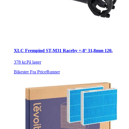
XLC Frempind ST-M31 Raceby +-8° 31,8mm 120.
378 kr.
På lager
Bikester
Fra PriceRunner