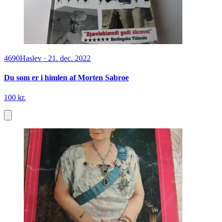
4690
Haslev
·
21. dec. 2022
Du som er i himlen af Morten Sabroe
100 kr.