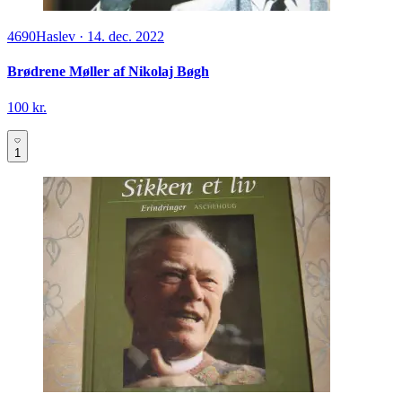
4690
Haslev
·
14. dec. 2022
Brødrene Møller af Nikolaj Bøgh
100 kr.
1