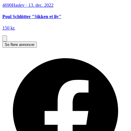
4690
Haslev
·
13. dec. 2022
Poul Schlütter "Sikken et liv"
150 kr.
Se flere annoncer