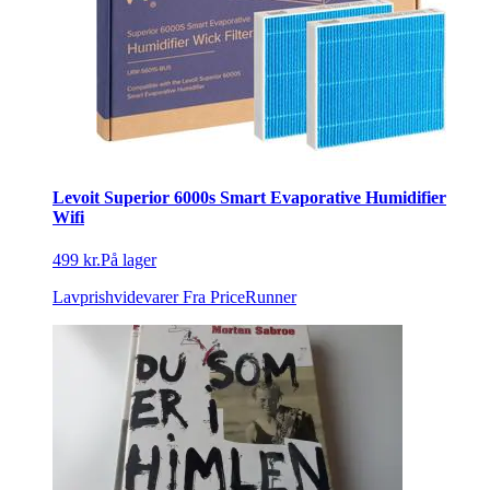
Levoit Superior 6000s Smart Evaporative Humidifier
Wifi
499 kr.
På lager
Lavprishvidevarer
Fra PriceRunner