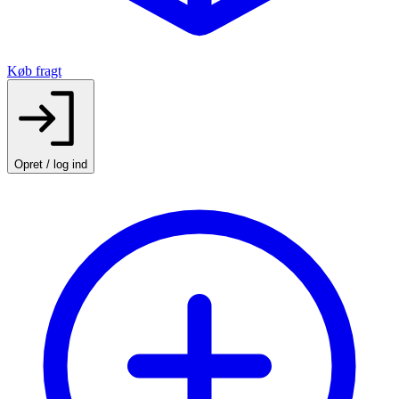
Køb fragt
Opret / log ind