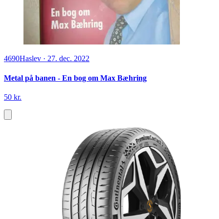
4690
Haslev
·
27. dec. 2022
Metal på banen - En bog om Max Bæhring
50 kr.