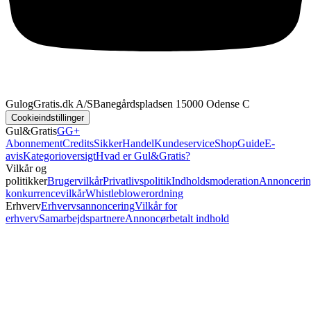
GulogGratis.dk A/S
Banegårdspladsen 1
5000 Odense C
Cookieindstillinger
Gul&Gratis
GG+
Abonnement
Credits
SikkerHandel
Kundeservice
Shop
Guide
E-
avis
Kategorioversigt
Hvad er Gul&Gratis?
Vilkår og
politikker
Brugervilkår
Privatlivspolitik
Indholdsmoderation
Annoncerin
konkurrencevilkår
Whistleblowerordning
Erhverv
Erhvervsannoncering
Vilkår for
erhverv
Samarbejdspartnere
Annoncørbetalt indhold