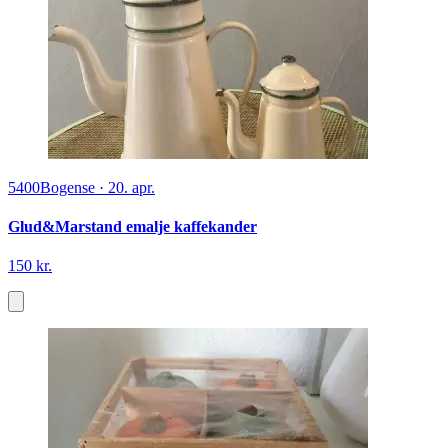
5400
Bogense
·
20. apr.
Glud&Marstand emalje kaffekander
150 kr.