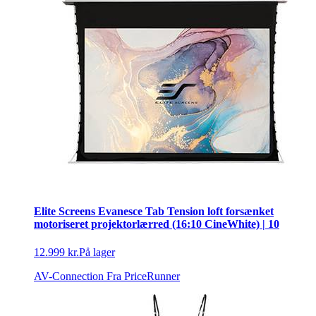
Elite Screens Evanesce Tab Tension loft forsænket
motoriseret projektorlærred (16:10 CineWhite) | 10
12.999 kr.
På lager
AV-Connection
Fra PriceRunner