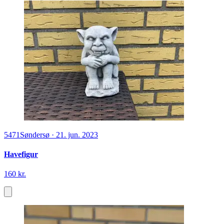
5471
Søndersø
·
21. jun. 2023
Havefigur
160 kr.