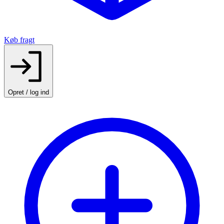
Køb fragt
Opret / log ind