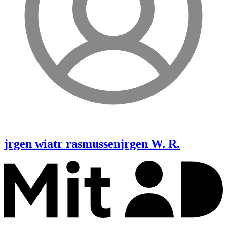
jrgen wiatr rasmussen
jrgen W. R.