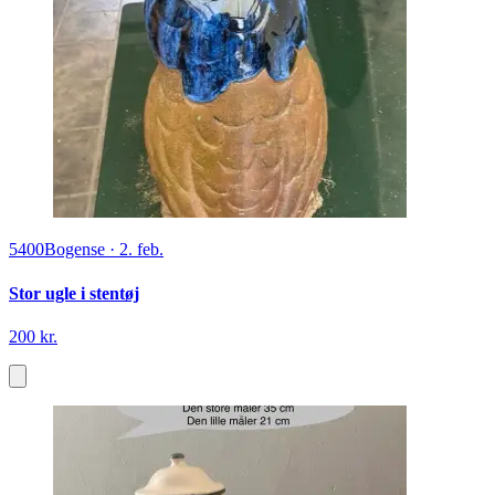
5400
Bogense
·
2. feb.
Stor ugle i stentøj
200 kr.