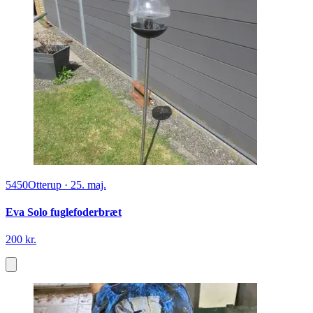
5450
Otterup
·
25. maj.
Eva Solo fuglefoderbræt
200 kr.