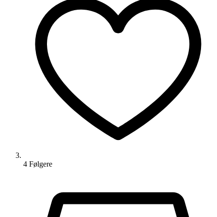
4
Følger
e