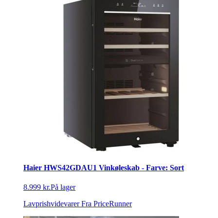
Haier HWS42GDAU1 Vinkøleskab - Farve: Sort
8.999 kr.
På lager
Lavprishvidevarer
Fra PriceRunner