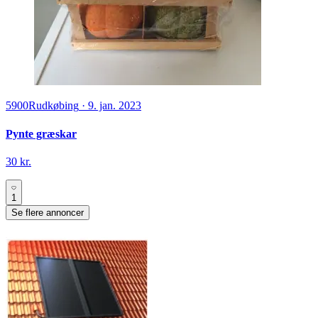
5900
Rudkøbing
·
9. jan. 2023
Pynte græskar
30 kr.
1
Se flere annoncer