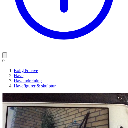
0
Bolig & have
Have
Haveindretning
Havefigurer & skulptur