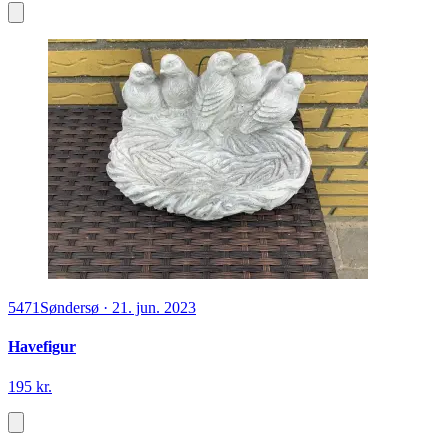
5471
Søndersø
·
21. jun. 2023
Havefigur
195 kr.