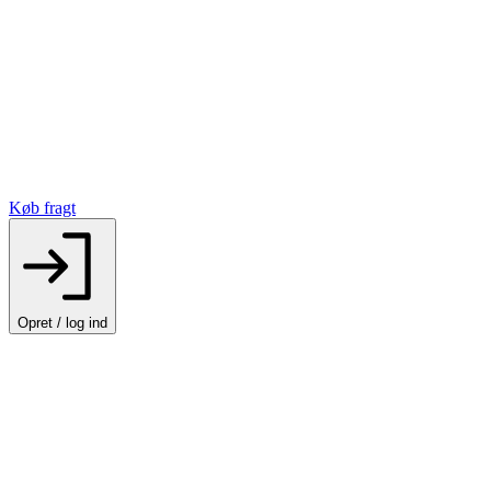
Køb fragt
Opret / log ind